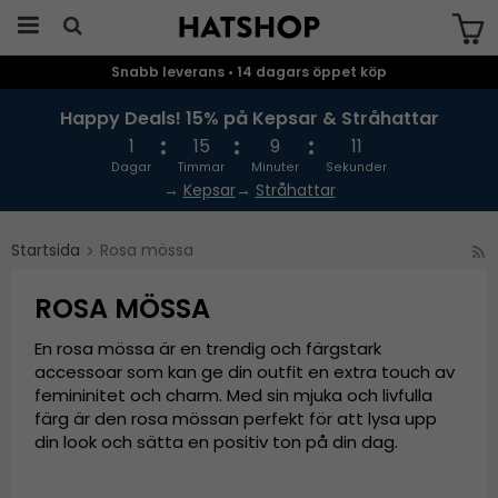
Snabb leverans • 14 dagars öppet köp
Produkten har blivit tillagd i varukorgen
Happy Deals! 15% på Kepsar & Stråhattar
1
15
9
11
Dagar
Timmar
Minuter
Sekunder
→
Kepsar
→
Stråhattar
Startsida
Rosa mössa
ROSA MÖSSA
En rosa mössa är en trendig och färgstark
accessoar som kan ge din outfit en extra touch av
femininitet och charm. Med sin mjuka och livfulla
färg är den rosa mössan perfekt för att lysa upp
din look och sätta en positiv ton på din dag.