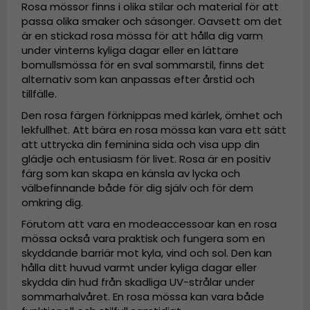
Rosa mössor finns i olika stilar och material för att
passa olika smaker och säsonger. Oavsett om det
är en stickad rosa mössa för att hålla dig varm
under vinterns kyliga dagar eller en lättare
bomullsmössa för en sval sommarstil, finns det
alternativ som kan anpassas efter årstid och
tillfälle.
Den rosa färgen förknippas med kärlek, ömhet och
lekfullhet. Att bära en rosa mössa kan vara ett sätt
att uttrycka din feminina sida och visa upp din
glädje och entusiasm för livet. Rosa är en positiv
färg som kan skapa en känsla av lycka och
välbefinnande både för dig själv och för dem
omkring dig.
Förutom att vara en modeaccessoar kan en rosa
mössa också vara praktisk och fungera som en
skyddande barriär mot kyla, vind och sol. Den kan
hålla ditt huvud varmt under kyliga dagar eller
skydda din hud från skadliga UV-strålar under
sommarhalvåret. En rosa mössa kan vara både