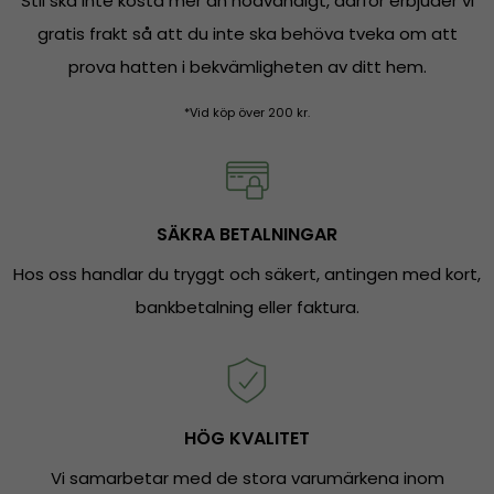
Stil ska inte kosta mer än nödvändigt, därför erbjuder vi
gratis frakt så att du inte ska behöva tveka om att
prova hatten i bekvämligheten av ditt hem.
*Vid köp över 200 kr.
SÄKRA BETALNINGAR
Hos oss handlar du tryggt och säkert, antingen med kort,
bankbetalning eller faktura.
HÖG KVALITET
Vi samarbetar med de stora varumärkena inom