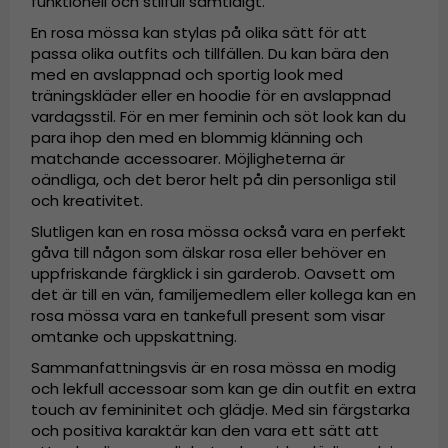
funktionell och stilfull samtidigt.
En rosa mössa kan stylas på olika sätt för att
passa olika outfits och tillfällen. Du kan bära den
med en avslappnad och sportig look med
träningskläder eller en hoodie för en avslappnad
vardagsstil. För en mer feminin och söt look kan du
para ihop den med en blommig klänning och
matchande accessoarer. Möjligheterna är
oändliga, och det beror helt på din personliga stil
och kreativitet.
Slutligen kan en rosa mössa också vara en perfekt
gåva till någon som älskar rosa eller behöver en
uppfriskande färgklick i sin garderob. Oavsett om
det är till en vän, familjemedlem eller kollega kan en
rosa mössa vara en tankefull present som visar
omtanke och uppskattning.
Sammanfattningsvis är en rosa mössa en modig
och lekfull accessoar som kan ge din outfit en extra
touch av femininitet och glädje. Med sin färgstarka
och positiva karaktär kan den vara ett sätt att