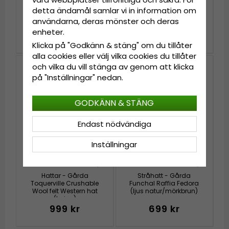
Hattar - Gårda
Hattar - Gårda Arese
detta ändamål samlar vi in information om
Manzanillo Cowboy
Seagrass Fedora
(mörk natur)
(natur)
användarna, deras mönster och deras
enheter.
399 kr
599 kr
Klicka på "Godkänn & stäng" om du tillåter
alla cookies eller välj vilka cookies du tillåter
och vilka du vill stänga av genom att klicka
Nyhet
på "Inställningar" nedan.
GODKÄNN & STÄNG
Endast nödvändiga
Inställningar
Hattar - Gårda
Stråhatt - Gårda
Toquerville Crushable
Funchal Raffia Fedora
Wool felt Western hat
(ljus natur/mörkbrun)
(beige)
999 kr
699 kr