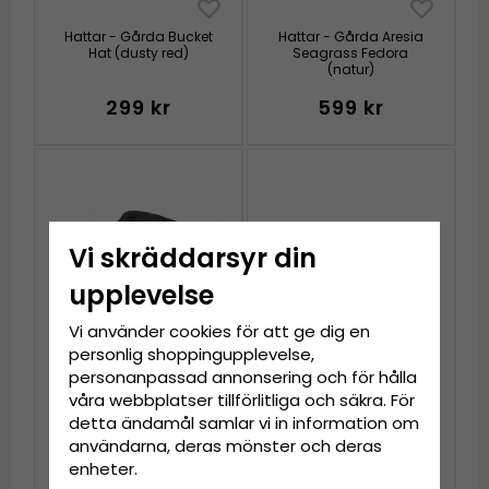
Hattar - Gårda Bucket
Hattar - Gårda Aresia
Hat (dusty red)
Seagrass Fedora
(natur)
299 kr
599 kr
Vi skräddarsyr din
upplevelse
Vi använder cookies för att ge dig en
personlig shoppingupplevelse,
personanpassad annonsering och för hålla
våra webbplatser tillförlitliga och säkra. För
Stråhatt - Gårda Kos
Hattar - Gårda Martin
detta ändamål samlar vi in information om
Western Hat (svart)
Panama (natur)
användarna, deras mönster och deras
enheter.
299 kr
1 039 kr
1 299 kr