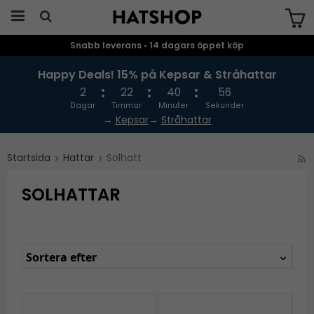
Snabb leverans • 14 dagars öppet köp
Produkten har blivit tillagd i varukorgen
Happy Deals! 15% på Kepsar & Stråhattar
2
22
40
55
Dagar
Timmar
Minuter
Sekunder
→
Kepsar
→
Stråhattar
Startsida
Hattar
Solhatt
SOLHATTAR
Sortera efter