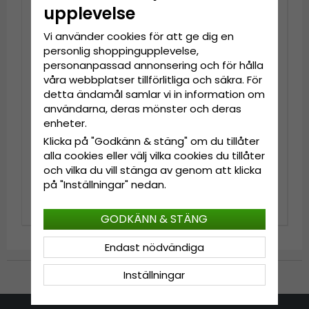
upplevelse
Nyhet
Vi använder cookies för att ge dig en
personlig shoppingupplevelse,
personanpassad annonsering och för hålla
våra webbplatser tillförlitliga och säkra. För
detta ändamål samlar vi in information om
användarna, deras mönster och deras
enheter.
Klicka på "Godkänn & stäng" om du tillåter
alla cookies eller välj vilka cookies du tillåter
Hattar - Gårda
Stråhatt - Gårda
Toquerville Crushable
Funchal Raffia Fedora
och vilka du vill stänga av genom att klicka
Wool felt Western hat
(ljus natur/mörkbrun)
på "Inställningar" nedan.
(beige)
999 kr
699 kr
GODKÄNN & STÄNG
Endast nödvändiga
Inställningar
Till Kassan