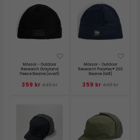
Mössor - Outdoor
Mössor - Outdoor
Research Grayland
Research Polartec® 200
Fleece Beanie (svart)
Beanie (blå)
359 kr
359 kr
449 kr
449 kr