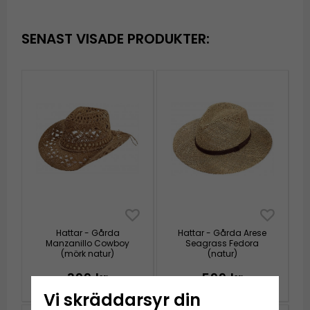
SENAST VISADE PRODUKTER:
Hattar - Gårda
Hattar - Gårda Arese
Manzanillo Cowboy
Seagrass Fedora
(mörk natur)
(natur)
399 kr
599 kr
Vi skräddarsyr din