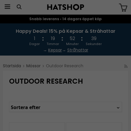
Snabb leverans • 14 dagars öppet köp
Produkten har blivit tillagd i varukorgen
Happy Deals! 15% på Kepsar & Stråhattar
1
19
52
38
Dagar
Timmar
Minuter
Sekunder
→
Kepsar
→
Stråhattar
Startsida
Mössor
Outdoor Research
OUTDOOR RESEARCH
Sortera efter