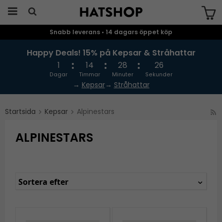
Snabb leverans • 14 dagars öppet köp
Produkten har blivit tillagd i varukorgen
Happy Deals! 15% på Kepsar & Stråhattar
1
14
28
25
Dagar
Timmar
Minuter
Sekunder
→
Kepsar
→
Stråhattar
Startsida
Kepsar
Alpinestars
ALPINESTARS
Sortera efter