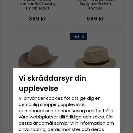
Manzanillo Cowboy
Seagrass Fedora
(mörk natur)
(natur)
399 kr
599 kr
Nyhet
Vi skräddarsyr din
upplevelse
Vi använder cookies för att ge dig en
Hattar - Gårda
Stråhatt - Gårda
personlig shoppingupplevelse,
Toquerville Crushable
Funchal Raffia Fedora
Wool felt Western hat
(ljus natur/mörkbrun)
personanpassad annonsering och för hålla
(beige)
våra webbplatser tillförlitliga och säkra. För
999 kr
699 kr
detta ändamål samlar vi in information om
användarna, deras mönster och deras