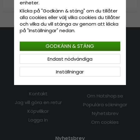
enheter.
Klicka på "Godkänn & stäng" om du tillåter
alla cookies eller välj vilka cookies du tillåter
Till Kassan
och vilka du vill stänga av genom att klicka
på "Inställningar" nedan.
Kontakta oss
GODKÄNN & STÄNG
E-mail: info@hatshop.se
Endast nödvändiga
Tel: 031-320 22 00
Inställningar
Kundservice
Information
Kontakt
Om Hatshop.se
Jag vill göra en retur
Populära sökningar
Köpvillkor
Nyhetsbrev
Logga in
Om cookies
Nyhetsbrev