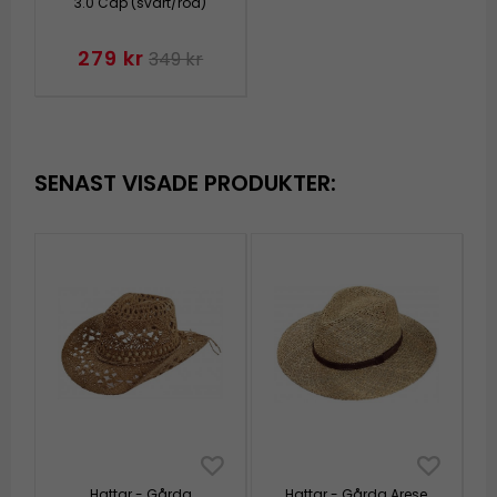
3.0 Cap (svart/röd)
279 kr
349 kr
SENAST VISADE PRODUKTER:
Hattar - Gårda
Hattar - Gårda Arese