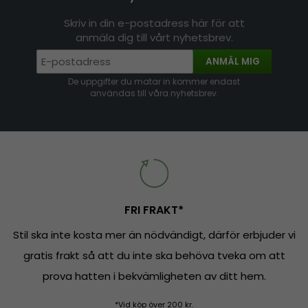
Skriv in din e-postadress här för att
anmäla dig till vårt nyhetsbrev.
ANMÄL MIG
De uppgifter du matar in kommer endast
användas till våra nyhetsbrev.
FRI FRAKT*
Stil ska inte kosta mer än nödvändigt, därför erbjuder vi
gratis frakt så att du inte ska behöva tveka om att
prova hatten i bekvämligheten av ditt hem.
*Vid köp över 200 kr.