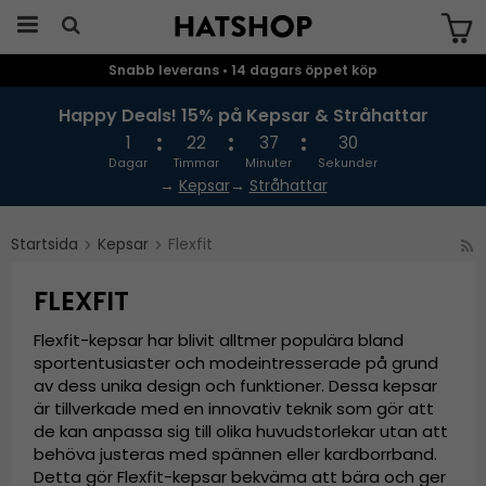
Snabb leverans • 14 dagars öppet köp
Produkten har blivit tillagd i varukorgen
Happy Deals! 15% på Kepsar & Stråhattar
1
22
37
30
Dagar
Timmar
Minuter
Sekunder
→
Kepsar
→
Stråhattar
Startsida
Kepsar
Flexfit
FLEXFIT
Flexfit-kepsar har blivit alltmer populära bland
sportentusiaster och modeintresserade på grund
av dess unika design och funktioner. Dessa kepsar
är tillverkade med en innovativ teknik som gör att
de kan anpassa sig till olika huvudstorlekar utan att
behöva justeras med spännen eller kardborrband.
Detta gör Flexfit-kepsar bekväma att bära och ger