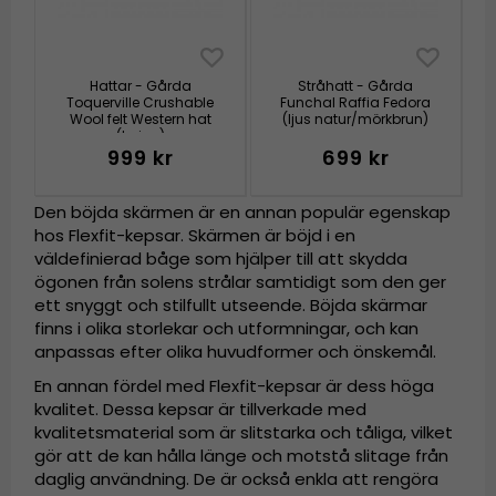
Hattar - Gårda
Stråhatt - Gårda
Toquerville Crushable
Funchal Raffia Fedora
Wool felt Western hat
(ljus natur/mörkbrun)
(beige)
999 kr
699 kr
Den böjda skärmen är en annan populär egenskap
hos Flexfit-kepsar. Skärmen är böjd i en
väldefinierad båge som hjälper till att skydda
ögonen från solens strålar samtidigt som den ger
ett snyggt och stilfullt utseende. Böjda skärmar
finns i olika storlekar och utformningar, och kan
anpassas efter olika huvudformer och önskemål.
En annan fördel med Flexfit-kepsar är dess höga
kvalitet. Dessa kepsar är tillverkade med
kvalitetsmaterial som är slitstarka och tåliga, vilket
gör att de kan hålla länge och motstå slitage från
daglig användning. De är också enkla att rengöra