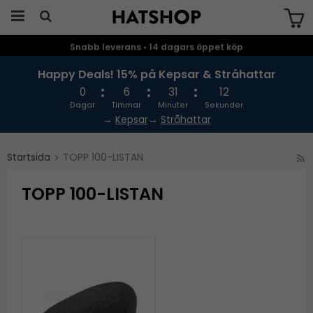
Snabb leverans • 14 dagars öppet köp
Produkten har blivit tillagd i varukorgen
Happy Deals! 15% på Kepsar & Stråhattar
0
6
31
12
Dagar
Timmar
Minuter
Sekunder
→
Kepsar
→
Stråhattar
Startsida
TOPP 100-LISTAN
TOPP 100-LISTAN