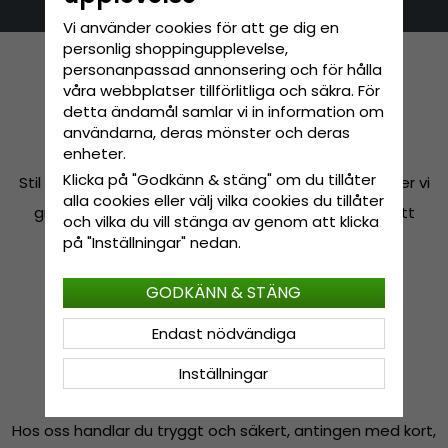
Vi använder cookies för att ge dig en
personlig shoppingupplevelse,
personanpassad annonsering och för hålla
våra webbplatser tillförlitliga och säkra. För
detta ändamål samlar vi in information om
användarna, deras mönster och deras
FRI FRAKT*
enheter.
Klicka på "Godkänn & stäng" om du tillåter
Stil ska inte kosta mer än nödvändigt, därför erbjuder vi
alla cookies eller välj vilka cookies du tillåter
gratis frakt så att du inte ska behöva tveka om att
och vilka du vill stänga av genom att klicka
på "Inställningar" nedan.
prova hatten i bekvämligheten av ditt hem.
*Vid köp över 200 kr.
GODKÄNN & STÄNG
Endast nödvändiga
Inställningar
SÄKRA BETALNINGAR
Hos oss handlar du tryggt och säkert, antingen med kort,