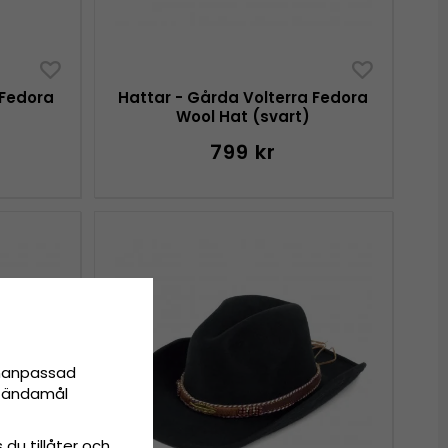
 Fedora
Hattar - Gårda Volterra Fedora
Wool Hat (svart)
799 kr
onanpassad
ta ändamål
 du tillåter och