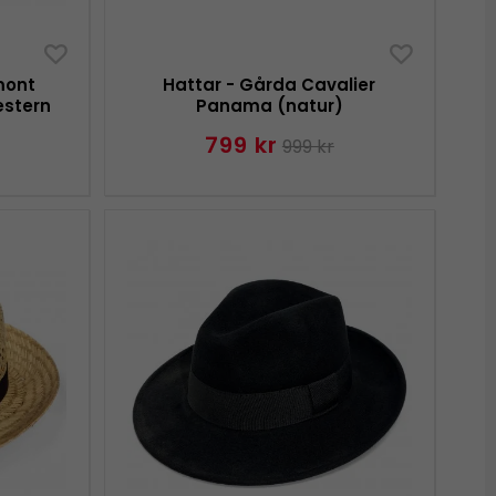
mont
Hattar - Gårda Cavalier
estern
Panama (natur)
799 kr
999 kr