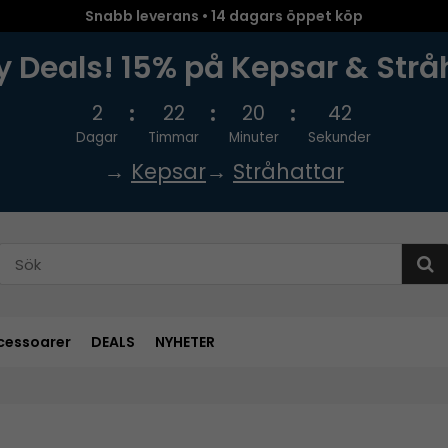
Snabb leverans • 14 dagars öppet köp
 Deals! 15% på Kepsar & Strå
2
22
20
41
Dagar
Timmar
Minuter
Sekunder
→
Kepsar
→
Stråhattar
cessoarer
DEALS
NYHETER