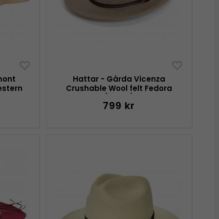
mont
Hattar - Gårda Vicenza
estern
Crushable Wool felt Fedora
(beige)
799 kr