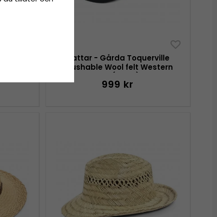
ello
Hattar - Gårda Toquerville
estern
Crushable Wool felt Western
hat (svart)
999 kr