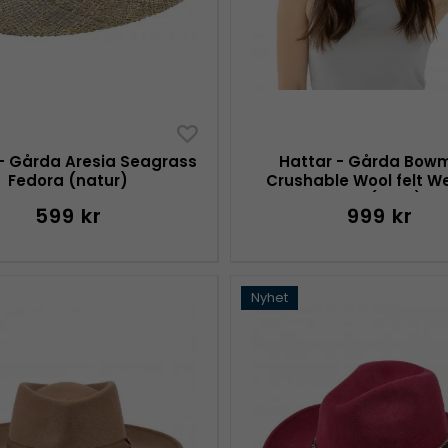
- Gårda Aresia Seagrass
Hattar - Gårda Bow
Fedora (natur)
Crushable Wool felt W
hat (brun)
599 kr
999 kr
Nyhet