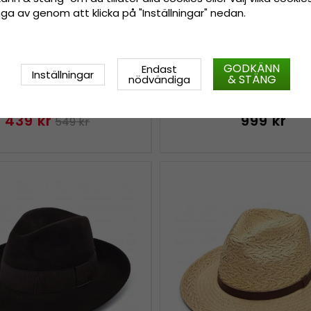
tänga av genom att klicka på "Inställningar" nedan.
GODKÄNN
Endast
Inställningar
& STÄNG
nödvändiga
 - Gårda San Leo Fedora
Hattar - Gårda Pocat
(natur)
Crushable Wool felt W
hat (brun)
439 kr
999 kr
549 kr