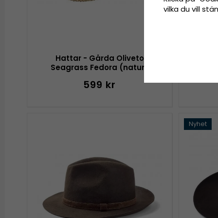
vilka du vill s
Hattar - Gårda Oliveto
Hattar
Seagrass Fedora (natur)
599 kr
Nyhet