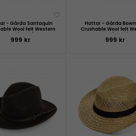
ar - Gårda Santaquin
Hattar - Gårda Bow
able Wool felt Western
Crushable Wool felt W
hat (svart)
hat (svart)
999 kr
999 kr