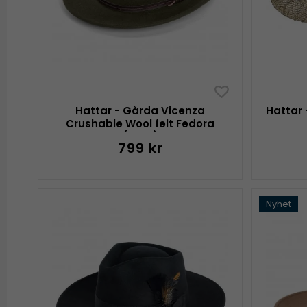
Hattar - Gårda Vicenza
Hattar 
Crushable Wool felt Fedora
(grön)
799 kr
Nyhet