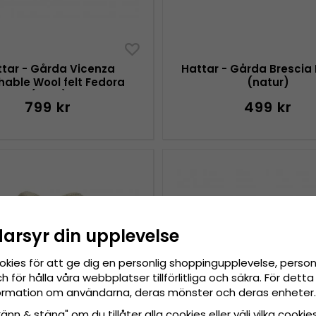
tar - Gårda Vicenza
Hattar - Gårda Brescia
hable Wool felt Fedora
(natur)
(brun)
799 kr
499 kr
darsyr din upplevelse
okies för att ge dig en personlig shoppingupplevelse, pers
 för hålla våra webbplatser tillförlitliga och säkra. För det
nformation om användarna, deras mönster och deras enheter.
nn & stäng" om du tillåter alla cookies eller välj vilka cookies