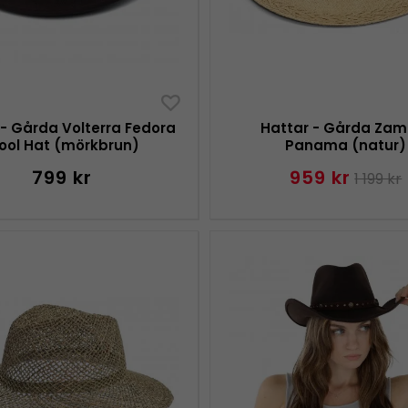
 - Gårda Volterra Fedora
Hattar - Gårda Zam
ool Hat (mörkbrun)
Panama (natur)
799 kr
959 kr
1 199 kr