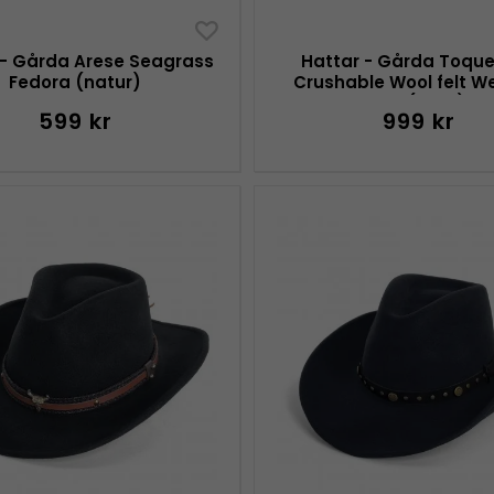
 - Gårda Arese Seagrass
Hattar - Gårda Toquer
Fedora (natur)
Crushable Wool felt W
hat (brun)
599 kr
999 kr