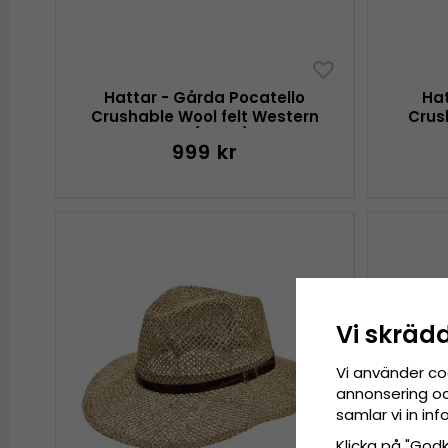
Hattar - Gårda Pocatello
Hat
Crushable Wool felt Western
Crus
hat (svart)
999 kr
Vi skräd
Vi använder co
annonsering och
samlar vi in i
Klicka på "Godkä