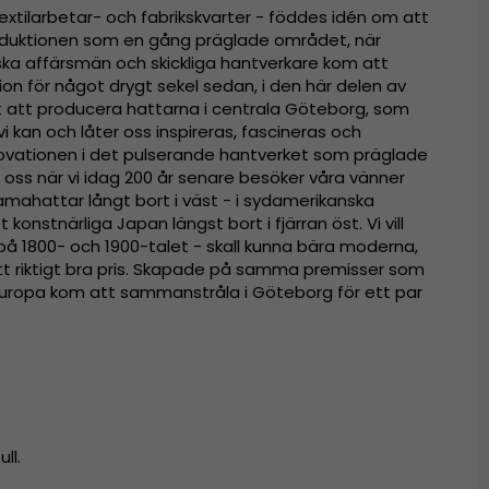
extilarbetar- och fabrikskvarter - föddes idén om att
oduktionen som en gång präglade området, när
ska affärsmän och skickliga hantverkare kom att
tion för något drygt sekel sedan, i den här delen av
igt att producera hattarna i centrala Göteborg, som
i kan och låter oss inspireras, fascineras och
ovationen i det pulserande hantverket som präglade
oss när vi idag 200 år senare besöker våra vänner
mahattar långt bort i väst - i sydamerikanska
t konstnärliga Japan längst bort i fjärran öst. Vi vill
 på 1800- och 1900-talet - skall kunna bära moderna,
 ett riktigt bra pris. Skapade på samma premisser som
i Europa kom att sammanstråla i Göteborg för ett par
ll.