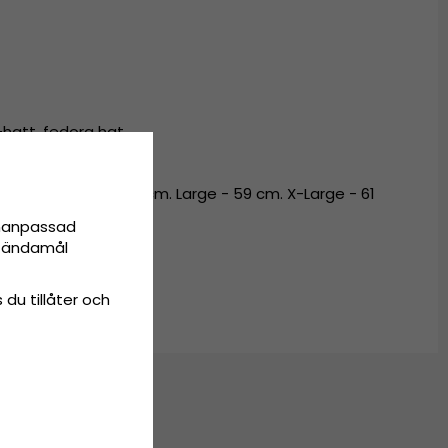
-hatt
,
fedora hat
55 cm. Medium - 57 cm. Large - 59 cm. X-Large - 61
onanpassad
ta ändamål
 du tillåter och