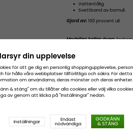
Vattentålig.
Svettband av bomull.
Gjord av:
100 procent ull.
Modellen kallas även
:
fedora
darsyr din upplevelse
Storleksinformation:
Small - 
cm.
okies för att ge dig en personlig shoppingupplevelse, pers
 för hålla våra webbplatser tillförlitliga och säkra. För det
nformation om användarna, deras mönster och deras enheter.
nn & stäng" om du tillåter alla cookies eller välj vilka cookies
tänga av genom att klicka på "Inställningar" nedan.
GODKÄNN
Endast
Inställningar
& STÄNG
nödvändiga