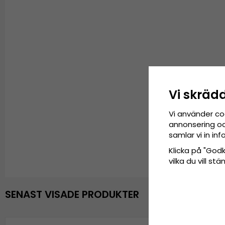
Vi skräd
Vi använder co
annonsering och
samlar vi in i
Klicka på "Godkä
vilka du vill s
SENAST VISADE PRODUKTER