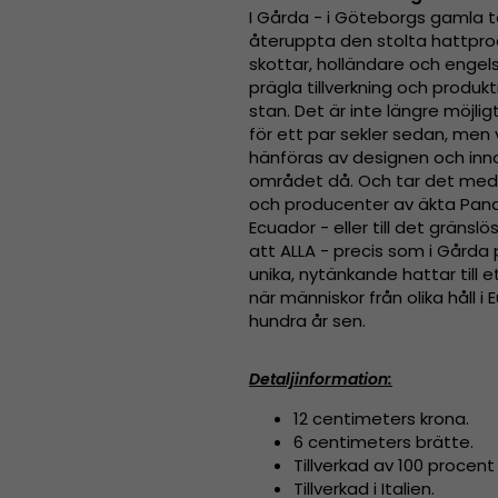
I Gårda - i Göteborgs gamla t
återuppta den stolta hattpr
skottar, holländare och engel
prägla tillverkning och produk
stan. Det är inte längre möjl
för ett par sekler sedan, men v
hänföras av designen och inn
området då. Och tar det med 
och producenter av äkta Pana
Ecuador - eller till det gränslös
att ALLA - precis som i Gårda
unika, nytänkande hattar till
när människor från olika håll 
hundra år sen.
Detaljinformation:
12 centimeters krona.
6 centimeters brätte.
Tillverkad av
100 procent u
Tillverkad i Italien.