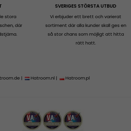
T
SVERIGES STÖRSTA UTBUD
e stora
Vi erbjuder ett brett och varierat
schen, där
sortiment där alla kunder skall ges en
dstjärna.
så stor chans som möjligt att hitta
rätt hatt.
troom.de
|
Hatroom.nl
|
Hatroom.pl