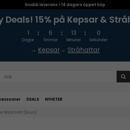
Snabb leverans • 14 dagars öppet köp
 Deals! 15% på Kepsar & Strå
1
6
12
59
Dagar
Timmar
Minuter
Sekunder
→
Kepsar
→
Stråhattar
cessoarer
DEALS
NYHETER
ra Wool Hat (brun)