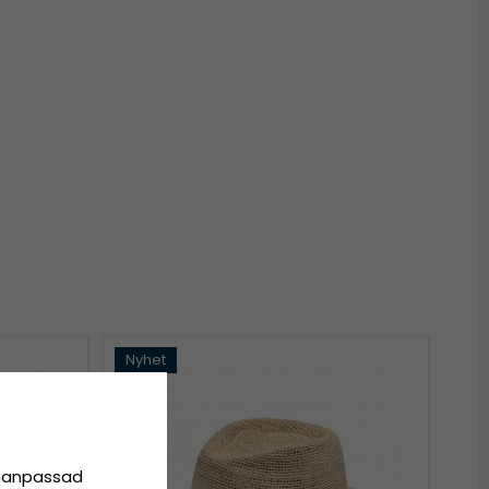
Nyhet
onanpassad