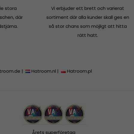
e stora
Vi erbjuder ett brett och varierat
schen, där
sortiment där alla kunder skall ges en
dstjärna.
så stor chans som möjligt att hitta
rätt hatt.
troom.de
|
Hatroom.nl
|
Hatroom.pl
Årets superföretag