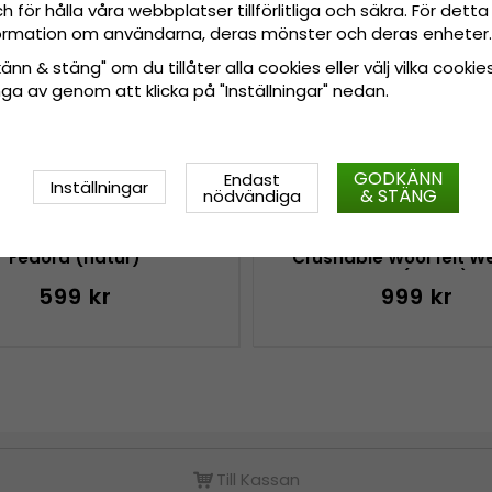
 för hålla våra webbplatser tillförlitliga och säkra. För det
nformation om användarna, deras mönster och deras enheter.
nn & stäng" om du tillåter alla cookies eller välj vilka cookies
tänga av genom att klicka på "Inställningar" nedan.
GODKÄNN
Endast
Inställningar
& STÄNG
nödvändiga
 - Gårda Arese Seagrass
Hattar - Gårda Toquer
Fedora (natur)
Crushable Wool felt W
hat (beige)
599 kr
999 kr
Till Kassan