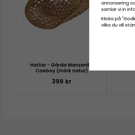
annonsering och
samlar vi in i
Klicka på "Godkä
vilka du vill s
Hattar - Gårda Manzanillo
Hattar
Cowboy (mörk natur)
399 kr