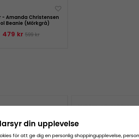
r - Amanda Christensen
ol Beanie (Mörkgrå)
479 kr
599 kr
darsyr din upplevelse
okies för att ge dig en personlig shoppingupplevelse, pers