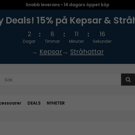
Snabb leverans • 14 dagars öppet köp
 Deals! 15% på Kepsar & Strå
2
6
11
15
Dagar
Timmar
Minuter
Sekunder
→
Kepsar
→
Stråhattar
cessoarer
DEALS
NYHETER