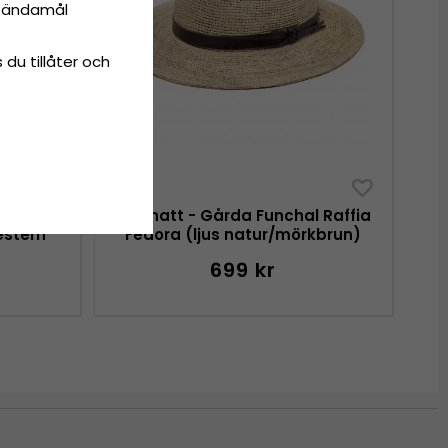
ta ändamål
 du tillåter och
ville
Stråhatt - Gårda Funchal Raffia
estern
Fedora (ljus natur/mörkbrun)
699 kr