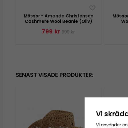
Mössor - Amanda Christensen
Mösso
Cashmere Wool Beanie (Oliv)
Wo
799 kr
999 kr
SENAST VISADE PRODUKTER:
Vi skräd
Vi använder co