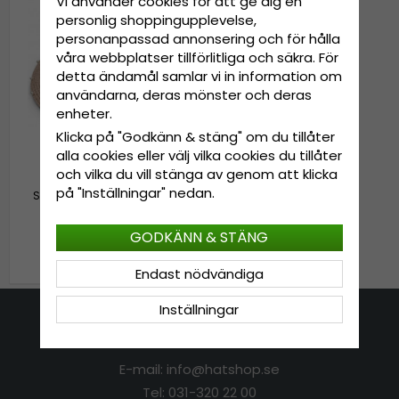
Vi använder cookies för att ge dig en
personlig shoppingupplevelse,
personanpassad annonsering och för hålla
våra webbplatser tillförlitliga och säkra. För
detta ändamål samlar vi in information om
användarna, deras mönster och deras
enheter.
Klicka på "Godkänn & stäng" om du tillåter
alla cookies eller välj vilka cookies du tillåter
och vilka du vill stänga av genom att klicka
på "Inställningar" nedan.
Solskärm - Gårda Allegra
(rosa)
GODKÄNN & STÄNG
299 kr
Endast nödvändiga
Inställningar
Kontakta oss
E-mail: info@hatshop.se
Tel: 031-320 22 00