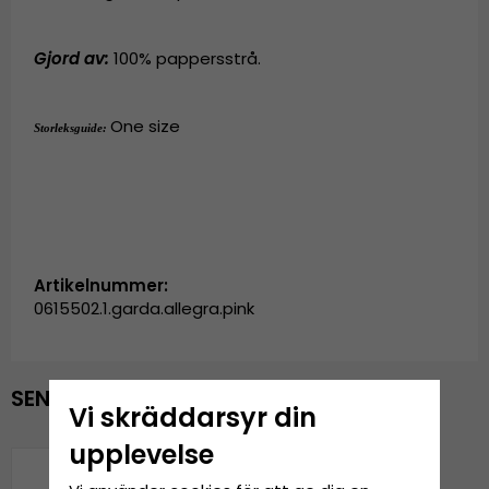
Gjord av:
100% pappersstrå.
One size
Storleksguide: 
Artikelnummer:
0615502.1.garda.allegra.pink
SENAST VISADE PRODUKTER
Vi skräddarsyr din
upplevelse