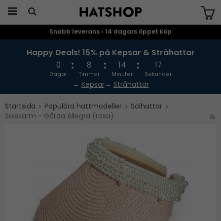
Snabb leverans • 14 dagars öppet köp
Produkten har blivit tillagd i varukorgen
Happy Deals! 15% på Kepsar & Stråhattar
0
8
14
16
Dagar
Timmar
Minuter
Sekunder
→
Kepsar
→
Stråhattar
Startsida
Populära hattmodeller
Solhattar
Solskärm - Gårda Allegra (rosa)