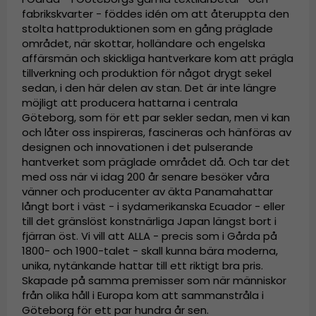
fabrikskvarter - föddes idén om att återuppta den
stolta hattproduktionen som en gång präglade
området, när skottar, holländare och engelska
affärsmän och skickliga hantverkare kom att prägla
tillverkning och produktion för något drygt sekel
sedan, i den här delen av stan. Det är inte längre
möjligt att producera hattarna i centrala
Göteborg, som för ett par sekler sedan, men vi kan
och låter oss inspireras, fascineras och hänföras av
designen och innovationen i det pulserande
hantverket som präglade området då. Och tar det
med oss när vi idag 200 år senare besöker våra
vänner och producenter av äkta Panamahattar
långt bort i väst - i sydamerikanska Ecuador - eller
till det gränslöst konstnärliga Japan längst bort i
fjärran öst. Vi vill att ALLA - precis som i Gårda på
1800- och 1900-talet - skall kunna bära moderna,
unika, nytänkande hattar till ett riktigt bra pris.
Skapade på samma premisser som när människor
från olika håll i Europa kom att sammanstråla i
Göteborg för ett par hundra år sen.