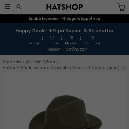
Snabb leverans • 14 dagars öppet köp
Produkten har blivit tillagd i varukorgen
Happy Deals! 15% på Kepsar & Stråhattar
1
17
16
13
Dagar
Timmar
Minuter
Sekunder
→
Kepsar
→
Stråhattar
Startsida
Allt från Gårda
Hattar - Gårda Vicenza Crushable Wool felt Fedora (grön)