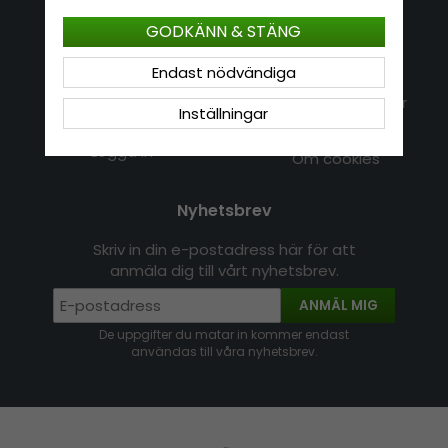
Kundservice
Information
GODKÄNN & STÄNG
Kontakt
Endast nödvändiga
Om Hatshop.se
Jag vill göra en retur
Populära sökningar
Inställningar
Köpvillkor
Nyhetsbrev
Logga in
Om cookies
Nyhetsbrev
Skriv in din e-postadress här för att
anmäla dig till vårt nyhetsbrev.
ANMÄL MIG
De uppgifter du matar in kommer endast
användas till våra nyhetsbrev.