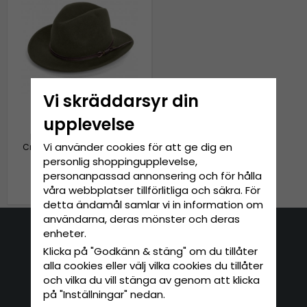
Vi skräddarsyr din
upplevelse
Hattar - Gårda Vicenza
Vi använder cookies för att ge dig en
Crushable Wool felt Fedora
(grön)
personlig shoppingupplevelse,
personanpassad annonsering och för hålla
799 kr
våra webbplatser tillförlitliga och säkra. För
detta ändamål samlar vi in information om
användarna, deras mönster och deras
enheter.
Kontakta oss
Klicka på "Godkänn & stäng" om du tillåter
alla cookies eller välj vilka cookies du tillåter
E-mail: info@hatshop.se
och vilka du vill stänga av genom att klicka
Tel: 031-320 22 00
på "Inställningar" nedan.