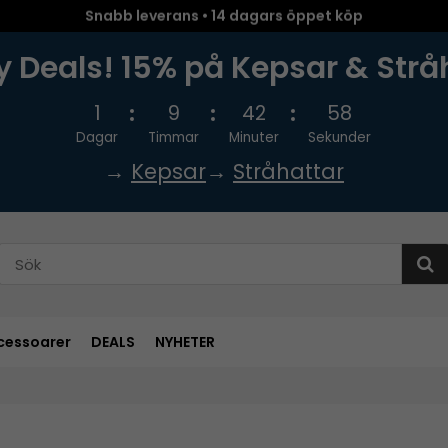
Snabb leverans • 14 dagars öppet köp
 Deals! 15% på Kepsar & Strå
1
9
42
57
Dagar
Timmar
Minuter
Sekunder
→
Kepsar
→
Stråhattar
cessoarer
DEALS
NYHETER