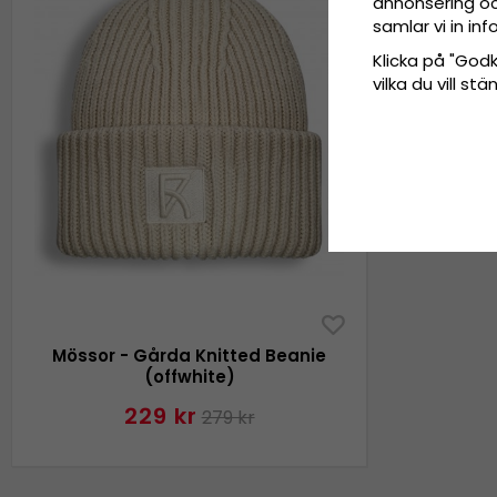
annonsering och
samlar vi in i
Klicka på "Godkä
vilka du vill s
Mössor - Gårda Knitted Beanie
(offwhite)
229 kr
279 kr