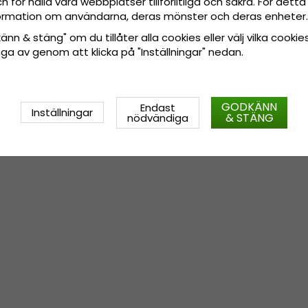
 för hålla våra webbplatser tillförlitliga och säkra. För det
nformation om användarna, deras mönster och deras enheter.
nn & stäng" om du tillåter alla cookies eller välj vilka cookies
tänga av genom att klicka på "Inställningar" nedan.
GODKÄNN
Endast
Inställningar
& STÄNG
nödvändiga