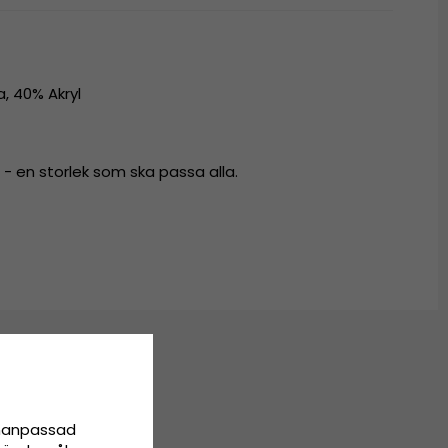
a, 40% Akryl
- en storlek som ska passa alla.
onanpassad