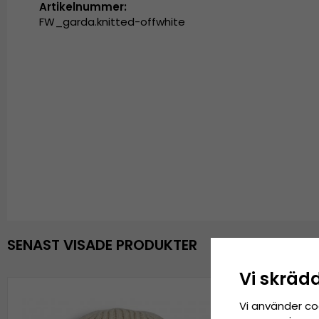
Artikelnummer:
FW_garda.knitted-offwhite
SENAST VISADE PRODUKTER
Vi skräd
Vi använder co