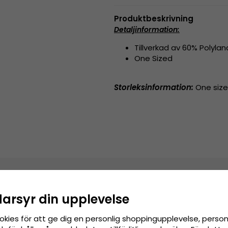
Produktbeskrivning
Detaljinformation:
Tillverkad av 60% Polylan
One Sized
Storleksinformation:
One size 
darsyr din upplevelse
okies för att ge dig en personlig shoppingupplevelse, pers