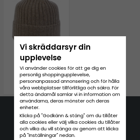
Vi skräddarsyr din
upplevelse
Mössor - Amanda
Vi använder cookies för att ge dig en
Christensen Cashmere
Wool Beanie (Oliv)
personlig shoppingupplevelse,
personanpassad annonsering och för hålla
799 kr
999 kr
våra webbplatser tillförlitliga och säkra. För
detta ändamål samlar vi in information om
användarna, deras mönster och deras
enheter.
Kontakta oss
Klicka på "Godkänn & stäng" om du tillåter
alla cookies eller välj vilka cookies du tillåter
E-mail: info@hatshop.se
och vilka du vill stänga av genom att klicka
Tel: 031-320 22 00
på "Inställningar" nedan.