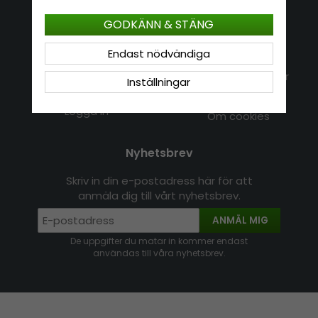
Kundservice
Information
GODKÄNN & STÄNG
Kontakt
Endast nödvändiga
Om Hatshop.se
Jag vill göra en retur
Populära sökningar
Inställningar
Köpvillkor
Nyhetsbrev
Logga in
Om cookies
Nyhetsbrev
Skriv in din e-postadress här för att
anmäla dig till vårt nyhetsbrev.
ANMÄL MIG
De uppgifter du matar in kommer endast
användas till våra nyhetsbrev.