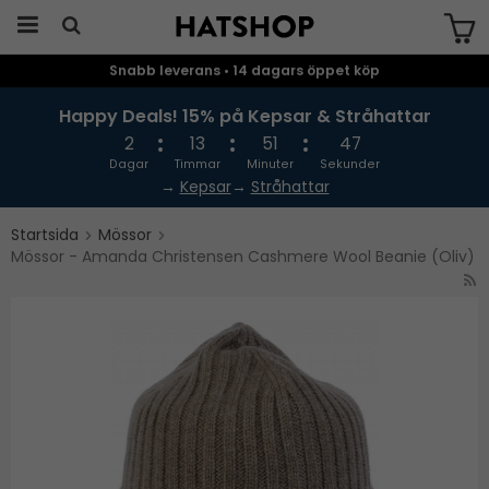
Snabb leverans • 14 dagars öppet köp
Produkten har blivit tillagd i varukorgen
Happy Deals! 15% på Kepsar & Stråhattar
2
13
51
46
Dagar
Timmar
Minuter
Sekunder
→
Kepsar
→
Stråhattar
Startsida
Mössor
Mössor - Amanda Christensen Cashmere Wool Beanie (Oliv)