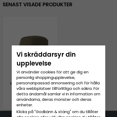
SENAST VISADE PRODUKTER
Vi skräddarsyr din
upplevelse
Vi använder cookies för att ge dig en
personlig shoppingupplevelse,
personanpassad annonsering och för hålla
Keps - Outdoor Research
Radar Pocket Cap
våra webbplatser tillförlitliga och säkra. För
(militärgrön)
detta ändamål samlar vi in information om
användarna, deras mönster och deras
309 kr
379 kr
enheter.
Klicka på "Godkänn & stäng" om du tillåter