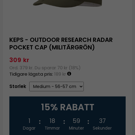
KEPS - OUTDOOR RESEARCH RADAR
POCKET CAP (MILITÄRGRÖN)
309 kr
Ord. 379 kr. Du sparar 70 kr (18%)
Tidigare lägsta pris:
189 kr
Storlek
15% RABATT
1
18
59
37
Dagar
Timmar
Minuter
Sekunder