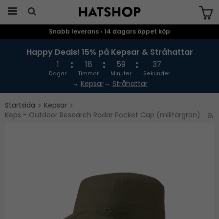
Snabb leverans • 14 dagars öppet köp
Produkten har blivit tillagd i varukorgen
Happy Deals! 15% på Kepsar & Stråhattar
1
18
59
37
Dagar
Timmar
Minuter
Sekunder
→
Kepsar
→
Stråhattar
Startsida
Kepsar
Keps - Outdoor Research Radar Pocket Cap (militärgrön)