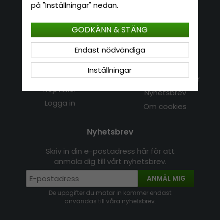
E-mail: info@hatshop.se
på "Inställningar" nedan.
Tel: 031-320 22 00
GODKÄNN & STÄNG
Kundservice
Information
Endast nödvändiga
Kontakt
Om Hatshop.se
Inställningar
Jag vill göra en retur
Populära sökningar
Köpvillkor
Nyhetsbrev
Logga in
Om cookies
Nyhetsbrev
Skriv in din e-postadress här för att
anmäla dig till vårt nyhetsbrev.
ANMÄL MIG
De uppgifter du matar in kommer endast
användas till våra nyhetsbrev.