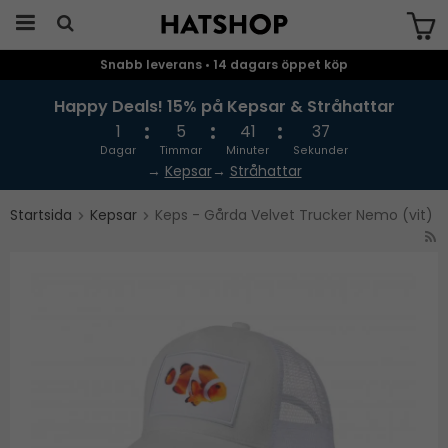
Snabb leverans • 14 dagars öppet köp
Produkten har blivit tillagd i varukorgen
Happy Deals! 15% på Kepsar & Stråhattar
1
5
41
37
Dagar
Timmar
Minuter
Sekunder
→
Kepsar
→
Stråhattar
Startsida
Kepsar
Keps - Gårda Velvet Trucker Nemo (vit)