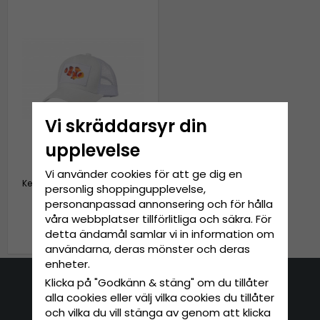
Vi skräddarsyr din
upplevelse
Vi använder cookies för att ge dig en
Keps - Gårda Velvet Trucker
personlig shoppingupplevelse,
Nemo (vit)
personanpassad annonsering och för hålla
våra webbplatser tillförlitliga och säkra. För
279 kr
349 kr
detta ändamål samlar vi in information om
användarna, deras mönster och deras
enheter.
Klicka på "Godkänn & stäng" om du tillåter
Kontakta oss
alla cookies eller välj vilka cookies du tillåter
och vilka du vill stänga av genom att klicka