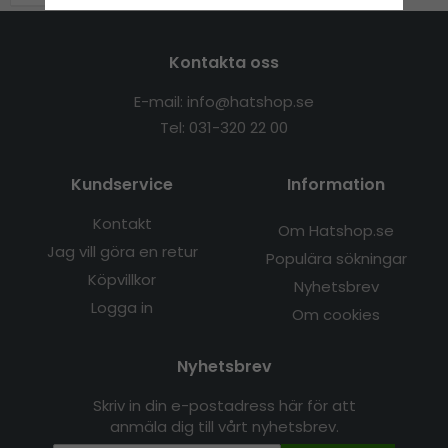
Kontakta oss
E-mail: info@hatshop.se
Tel: 031-320 22 00
Kundservice
Information
Kontakt
Om Hatshop.se
Jag vill göra en retur
Populära sökningar
Köpvillkor
Nyhetsbrev
Logga in
Om cookies
Nyhetsbrev
Skriv in din e-postadress här för att
anmäla dig till vårt nyhetsbrev.