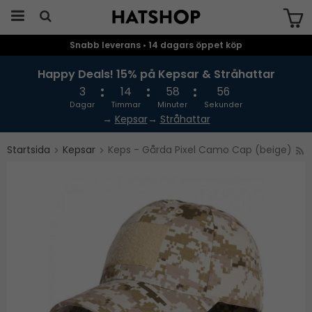
Snabb leverans • 14 dagars öppet köp
Produkten har blivit tillagd i varukorgen
Happy Deals! 15% på Kepsar & Stråhattar
3
14
58
55
Dagar
Timmar
Minuter
Sekunder
→
Kepsar
→
Stråhattar
Startsida
Kepsar
Keps - Gårda Pixel Camo Cap (beige)