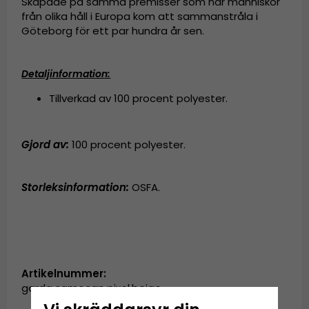
Skapade på samma premisser som när människor
från olika håll i Europa kom att sammanstråla i
Göteborg för ett par hundra år sen.
Detaljinformation:
Tillverkad av 100 procent polyester.
Gjord av:
100 procent polyester.
Storleksinformation:
OSFA.
Artikelnummer:
garda.camocap.pixel.beige