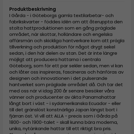
Produktbeskrivning
I Gårda - i Göteborgs gamla textilarbetar- och
fabrikskvarter - föddes idén om att återuppta den
stolta hattproduktionen som en gång präglade
området, när skottar, holländare och engelska
affärsmän och skickliga hantverkare kom att prägla
tillverkning och produktion för något drygt sekel
sedan, i den här delen av stan. Det är inte längre
möjligt att producera hattarna i centrala
Göteborg, som för ett par sekler sedan, men vi kan
och låter oss inspireras, fascineras och hänföras av
designen och innovationen i det pulserande
hantverket som präglade området då. Och tar det
med oss när vi idag 200 år senare besöker våra
vänner och producenter av äkta Panamahattar
långt bort i väst - i sydamerikanska Ecuador - eller
till det gränslöst konstnärliga Japan längst bort i
fjärran öst. Vi vill att ALLA - precis som i Gårda på
1800- och 1900-talet - skall kunna bära moderna,
unika, nytänkande hattar till ett riktigt bra pris.