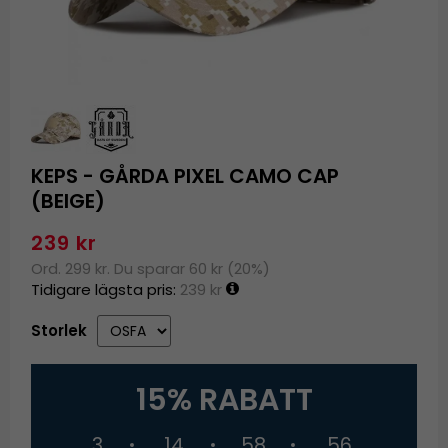
KEPS - GÅRDA PIXEL CAMO CAP
(BEIGE)
239 kr
Ord. 299 kr. Du sparar 60 kr (20%)
Tidigare lägsta pris:
239 kr
Storlek
15% RABATT
3
14
58
55