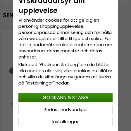
Vi skräddarsyr din
upplevelse
SENAST VISADE PRODUKTER
Vi använder cookies för att ge dig en
personlig shoppingupplevelse,
personanpassad annonsering och för hålla
våra webbplatser tillförlitliga och säkra. För
detta ändamål samlar vi in information om
användarna, deras mönster och deras
enheter.
Klicka på "Godkänn & stäng" om du tillåter
alla cookies eller välj vilka cookies du tillåter
och vilka du vill stänga av genom att klicka
på "Inställningar" nedan.
GODKÄNN & STÄNG
Keps - Gårda Pixel Camo
Cap (beige)
Endast nödvändiga
Inställningar
239 kr
299 kr