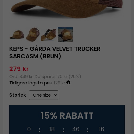
KEPS - GÅRDA VELVET TRUCKER
SARCASM (BRUN)
279 kr
Ord. 349 kr. Du sparar 70 kr (20%)
Tidigare lägsta pris:
129 kr
Storlek
15% RABATT
0
18
46
16