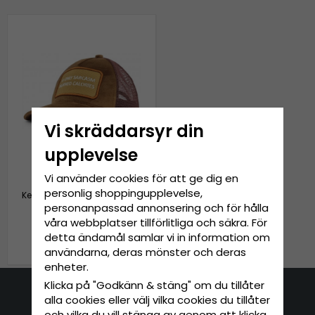
Vi skräddarsyr din
upplevelse
Vi använder cookies för att ge dig en
personlig shoppingupplevelse,
Keps - Gårda Velvet Trucker
Sarcasm (brun)
personanpassad annonsering och för hålla
våra webbplatser tillförlitliga och säkra. För
detta ändamål samlar vi in information om
279 kr
349 kr
användarna, deras mönster och deras
enheter.
Klicka på "Godkänn & stäng" om du tillåter
alla cookies eller välj vilka cookies du tillåter
Kontakta oss
och vilka du vill stänga av genom att klicka