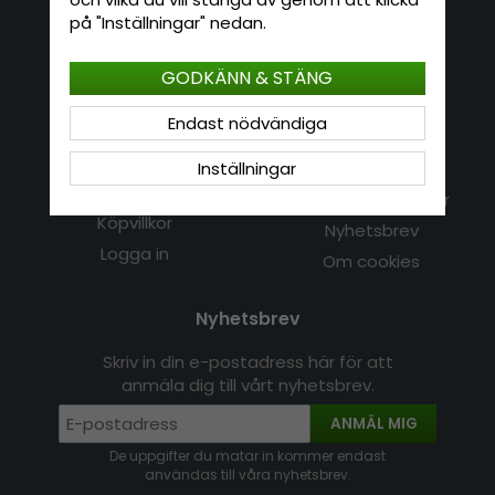
på "Inställningar" nedan.
E-mail: info@hatshop.se
Tel: 031-320 22 00
GODKÄNN & STÄNG
Kundservice
Information
Endast nödvändiga
Kontakt
Inställningar
Om Hatshop.se
Jag vill göra en retur
Populära sökningar
Köpvillkor
Nyhetsbrev
Logga in
Om cookies
Nyhetsbrev
Skriv in din e-postadress här för att
anmäla dig till vårt nyhetsbrev.
ANMÄL MIG
De uppgifter du matar in kommer endast
användas till våra nyhetsbrev.