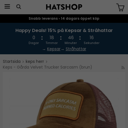
Snabb leverans • 14 dagars öppet köp
Produkten har blivit tillagd i varukorgen
Happy Deals! 15% på Kepsar & Stråhattar
0
18
46
16
Dagar
Timmar
Minuter
Sekunder
→
Kepsar
→
Stråhattar
Startsida
keps herr
Keps - Gårda Velvet Trucker Sarcasm (brun)