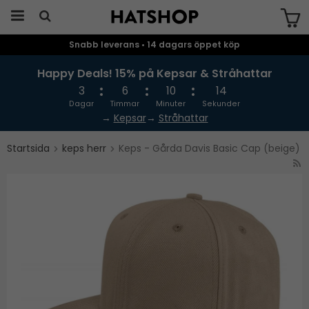
Snabb leverans • 14 dagars öppet köp
Produkten har blivit tillagd i varukorgen
Happy Deals! 15% på Kepsar & Stråhattar
3
6
10
14
Dagar
Timmar
Minuter
Sekunder
→
Kepsar
→
Stråhattar
Startsida
keps herr
Keps - Gårda Davis Basic Cap (beige)