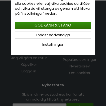
alla cookies eller välj vilka cookies du tillåter
och vilka du vill stänga av genom att klicka
Kontakta oss
på "Inställningar" nedan.
E-mail: info@hatshop.se
GODKÄNN & STÄNG
Tel: 031-320 22 00
Endast nödvändiga
Kundservice
Information
Inställningar
Kontakt
Om Hatshop.se
Jag vill göra en retur
Populära sökningar
Köpvillkor
Nyhetsbrev
Logga in
Om cookies
Nyhetsbrev
Skriv in din e-postadress här för att
anmäla dig till vårt nyhetsbrev.