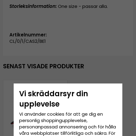
Storleksinformation:
One size - passar alla.
Artikelnummer:
CL/0/1/CAS2/BE1
SENAST VISADE PRODUKTER
Vi skräddarsyr din
upplevelse
Vi använder cookies för att ge dig en
personlig shoppingupplevelse,
personanpassad annonsering och för hålla
våra webbplatser tillförlitliga och säkra. För