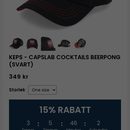
KEPS - CAPSLAB COCKTAILS BEERPONG
(SVART)
349 kr
Storlek
15% RABATT
3
5
46
1