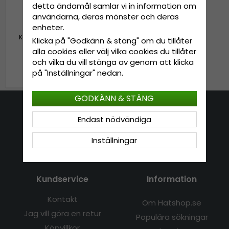
detta ändamål samlar vi in information om
användarna, deras mönster och deras
enheter.
Keps - Capslab Cocktails
Klicka på "Godkänn & stäng" om du tillåter
Beerpong (svart)
alla cookies eller välj vilka cookies du tillåter
och vilka du vill stänga av genom att klicka
349 kr
på "Inställningar" nedan.
GODKÄNN & STÄNG
Kontakta oss
Endast nödvändiga
E-mail: info@hatshop.se
Inställningar
Tel: 031-320 22 00
Kundservice
Information
Kontakt
Om Hatshop.se
Jag vill göra en retur
Populära sökningar
Köpvillkor