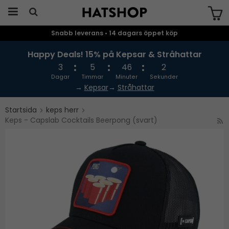
Snabb leverans • 14 dagars öppet köp
Produkten har blivit tillagd i varukorgen
Happy Deals! 15% på Kepsar & Stråhattar
3
5
46
1
Dagar
Timmar
Minuter
Sekunder
→
Kepsar
→
Stråhattar
Startsida
keps herr
Keps - Capslab Cocktails Beerpong (svart)