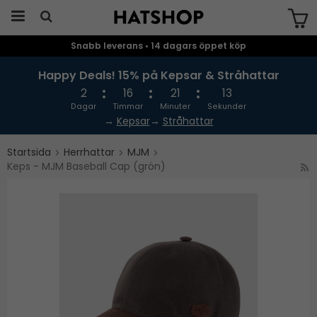
Snabb leverans • 14 dagars öppet köp
Produkten har blivit tillagd i varukorgen
Happy Deals! 15% på Kepsar & Stråhattar
2
16
21
13
Dagar
Timmar
Minuter
Sekunder
→
Kepsar
→
Stråhattar
Startsida
Herrhattar
MJM
Keps - MJM Baseball Cap (grön)