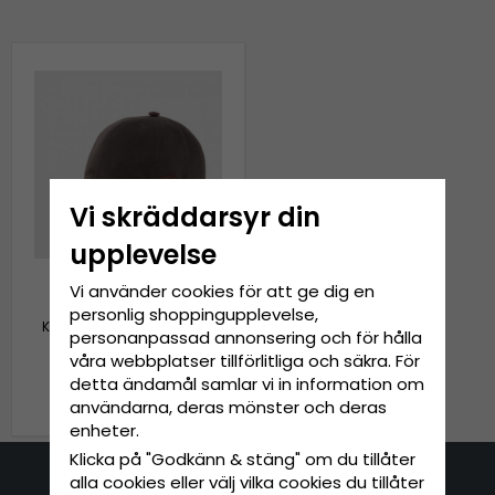
Vi skräddarsyr din
upplevelse
Vi använder cookies för att ge dig en
personlig shoppingupplevelse,
Keps - MJM Baseball Cap
personanpassad annonsering och för hålla
(grön)
våra webbplatser tillförlitliga och säkra. För
detta ändamål samlar vi in information om
559 kr
699 kr
användarna, deras mönster och deras
enheter.
Klicka på "Godkänn & stäng" om du tillåter
alla cookies eller välj vilka cookies du tillåter