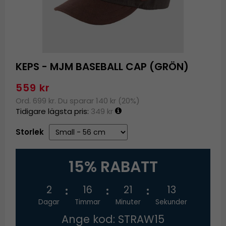
KEPS - MJM BASEBALL CAP (GRÖN)
559 kr
Ord. 699 kr. Du sparar 140 kr (20%)
Tidigare lägsta pris:
349 kr
Storlek
15% RABATT
2
16
21
13
Dagar
Timmar
Minuter
Sekunder
Ange kod: STRAW15