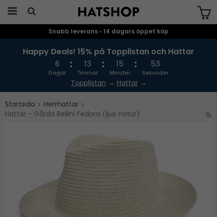
Snabb leverans • 14 dagars öppet köp
Produkten har blivit tillagd i varukorgen
Happy Deals! 15% på Topplistan och Hattar
6
13
15
52
Dagar
Timmar
Minuter
Sekunder
Topplistan
→
Hattar
→
Startsida
Herrhattar
Hattar - Gårda Bellini Fedora (ljus natur)