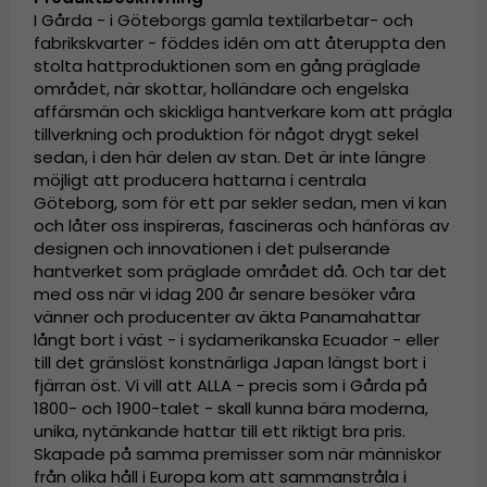
I Gårda - i Göteborgs gamla textilarbetar- och
fabrikskvarter - föddes idén om att återuppta den
stolta hattproduktionen som en gång präglade
området, när skottar, holländare och engelska
affärsmän och skickliga hantverkare kom att prägla
tillverkning och produktion för något drygt sekel
sedan, i den här delen av stan. Det är inte längre
möjligt att producera hattarna i centrala
Göteborg, som för ett par sekler sedan, men vi kan
och låter oss inspireras, fascineras och hänföras av
designen och innovationen i det pulserande
hantverket som präglade området då. Och tar det
med oss när vi idag 200 år senare besöker våra
vänner och producenter av äkta Panamahattar
långt bort i väst - i sydamerikanska Ecuador - eller
till det gränslöst konstnärliga Japan längst bort i
fjärran öst. Vi vill att ALLA - precis som i Gårda på
1800- och 1900-talet - skall kunna bära moderna,
unika, nytänkande hattar till ett riktigt bra pris.
Skapade på samma premisser som när människor
från olika håll i Europa kom att sammanstråla i