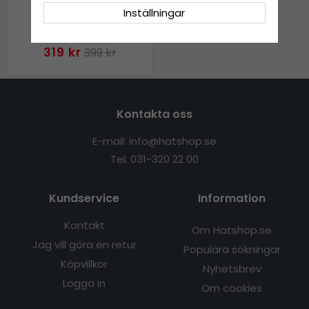
Hattar - Gårda Bellini
Inställningar
Fedora (ljus natur)
319 kr
399 kr
Kontakta oss
E-mail: info@hatshop.se
Tel: 031-320 22 00
Kundservice
Information
Kontakt
Om Hatshop.se
Jag vill göra en retur
Populära sökningar
Köpvillkor
Nyhetsbrev
Logga in
Om cookies