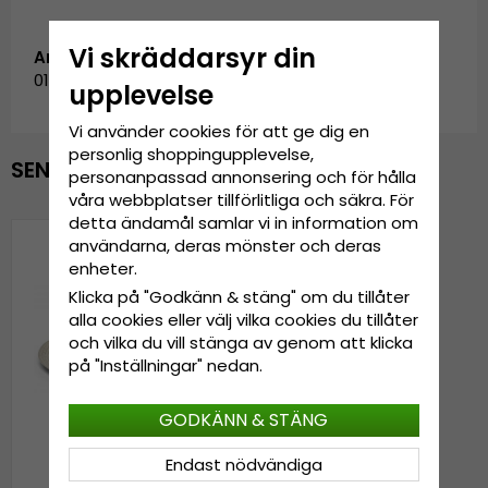
Vi skräddarsyr din
Artikelnummer:
0131095N.natur-3.NO-BAND
upplevelse
Vi använder cookies för att ge dig en
personlig shoppingupplevelse,
SENAST VISADE PRODUKTER
personanpassad annonsering och för hålla
våra webbplatser tillförlitliga och säkra. För
detta ändamål samlar vi in information om
användarna, deras mönster och deras
enheter.
Klicka på "Godkänn & stäng" om du tillåter
alla cookies eller välj vilka cookies du tillåter
och vilka du vill stänga av genom att klicka
på "Inställningar" nedan.
GODKÄNN & STÄNG
Endast nödvändiga