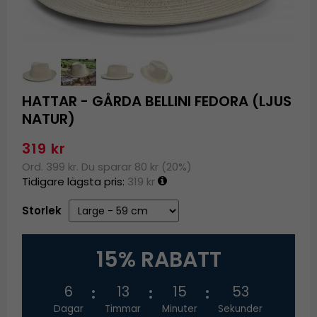
HATTAR - GÅRDA BELLINI FEDORA (LJUS
NATUR)
319 kr
Ord. 399 kr. Du sparar 80 kr (20%)
Tidigare lägsta pris:
319 kr
Storlek
15% RABATT
6
13
15
52
Dagar
Timmar
Minuter
Sekunder