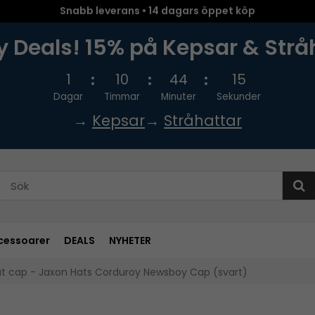
Snabb leverans • 14 dagars öppet köp
 Deals! 15% på Kepsar & Strå
1
10
44
15
Dagar
Timmar
Minuter
Sekunder
→
Kepsar
→
Stråhattar
cessoarer
DEALS
NYHETER
at cap - Jaxon Hats Corduroy Newsboy Cap (svart)