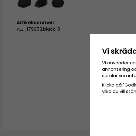
Artikelnummer:
ALL_179953.black-3
Vi skräd
Vi använder co
annonsering och
samlar vi in i
Klicka på "Godkä
vilka du vill s