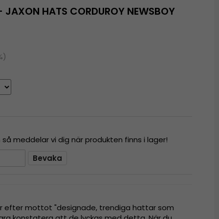
P - JAXON HATS CORDUROY NEWSBOY
%)
å meddelar vi dig när produkten finns i lager!
Bevaka
tar efter mottot "designade, trendiga hattar som
n bara konstatera att de lyckas med detta. När du