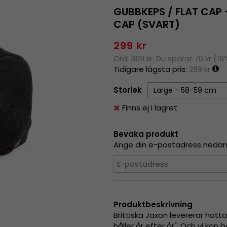
GUBBKEPS / FLAT CA
CAP (SVART)
299 kr
Ord. 369 kr. Du sparar 70 kr (19
Tidigare lägsta pris:
299 kr
Storlek
Finns ej i lagret
Bevaka produkt
Ange din e-postadress nedan s
Produktbeskrivning
Brittiska Jaxon levererar hat
håller år efter år". Och vi ka