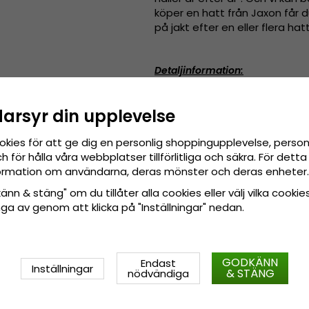
köper en hatt från Jaxon får d
på jakt efter en eller flera h
Detaljinformation:
Designad i klassiskt ma
Tillverkad av
100 procent 
darsyr din upplevelse
Fodrad med satin.
okies för att ge dig en personlig shoppingupplevelse, pers
Gjord av:
100 procent bomull.
 för hålla våra webbplatser tillförlitliga och säkra. För det
nformation om användarna, deras mönster och deras enheter.
Storleksinformation:
Small - 
Large - 60-61 cm. XX-Large - 
nn & stäng" om du tillåter alla cookies eller välj vilka cookies
tänga av genom att klicka på "Inställningar" nedan.
GODKÄNN
Endast
Inställningar
& STÄNG
nödvändiga