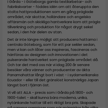
I Gårda - i Göteborgs gamla textilarbetar- och
fabrikskvarter - föddes idén om att återuppta den
stolta hattproduktionen som en gång präglade
området, när skottar, holländare och engelska
affärsmän och skickliga hantverkare kom att prägla
tillverkning och produktion för något drygt sekel
sedan, i den här delen av stan.
Det är inte längre möjligt att producera hattarna i
centrala Göteborg, som för ett par sekler sedan,
men vi kan och låter oss inspireras, fascineras och
hänföras av designen och innovationen i det
pulserande hantverket som präglade området då.
Och tar det med oss när vi idag 200 år senare
besöker våra vänner och producenter av äkta
Panamahattar långt bort i väst - i sydamerikanska
Ecuador - eller till det gränslöst konstnärliga Japan
längst bort i fjärran öst.
Vi vill att ALLA - precis som i Gårda på 1800- och
1900-talet - skall kunna bära moderna, unika,
nytänkande hattar till ett riktigt bra pris. Skapade
på samma premisser som när människor från olika