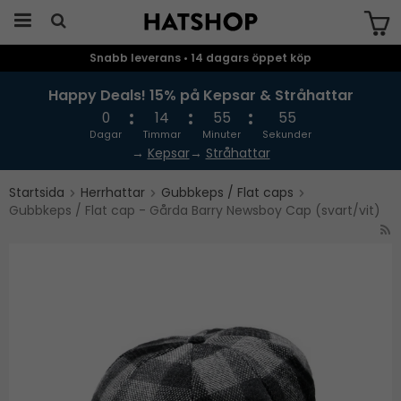
Snabb leverans • 14 dagars öppet köp
Produkten har blivit tillagd i varukorgen
Happy Deals! 15% på Kepsar & Stråhattar
0
14
55
55
Dagar
Timmar
Minuter
Sekunder
→
Kepsar
→
Stråhattar
Startsida
Herrhattar
Gubbkeps / Flat caps
Gubbkeps / Flat cap - Gårda Barry Newsboy Cap (svart/vit)