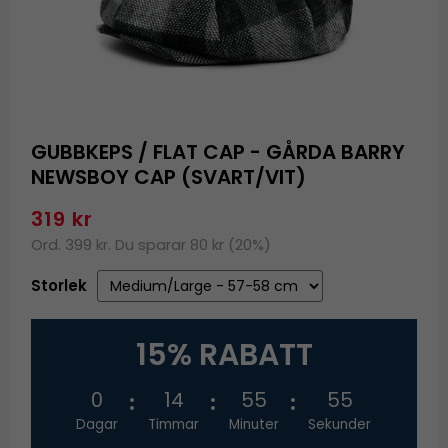
GUBBKEPS / FLAT CAP - GÅRDA BARRY
NEWSBOY CAP (SVART/VIT)
319 kr
Ord. 399 kr. Du sparar 80 kr (20%)
Storlek
15% RABATT
0
14
55
55
Dagar
Timmar
Minuter
Sekunder