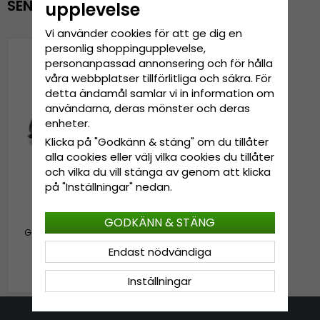
SENAST VISADE PRODUKTER
upplevelse
Vi använder cookies för att ge dig en
personlig shoppingupplevelse,
personanpassad annonsering och för hålla
våra webbplatser tillförlitliga och säkra. För
detta ändamål samlar vi in information om
användarna, deras mönster och deras
enheter.
Klicka på "Godkänn & stäng" om du tillåter
alla cookies eller välj vilka cookies du tillåter
och vilka du vill stänga av genom att klicka
på "Inställningar" nedan.
GODKÄNN & STÄNG
Gubbkeps / Flat cap -
Gårda Barry Newsboy Cap
(svart/vit)
Endast nödvändiga
319 kr
399 kr
Inställningar