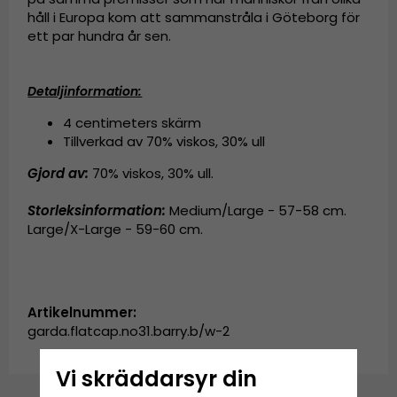
håll i Europa kom att sammanstråla i Göteborg för
ett par hundra år sen.
Detaljinformation:
4 centimeters skärm
Tillverkad av
70% viskos, 30% ull
Gjord av:
70% viskos, 30% ull.
Storleksinformation:
Medium/Large - 57-58 cm.
Large/X-Large - 59-60 cm.
Artikelnummer:
garda.flatcap.no31.barry.b/w-2
Vi skräddarsyr din