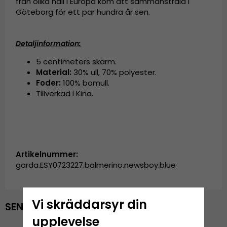
från olika håll i Europa kom att sammanstråla i
Göteborg för ett par hundra år sen.
Detaljinformation:
5 centimeters skärm.
Material:
30% ull, 70% polyester.
Foder:
100% bomull.
Tillverkad i Kina.
Artikelnummer:
garda.ESY0723227.balmerino.newsboy.blue
Vi skräddarsyr din
SENAST VISADE PRODUKTER
upplevelse