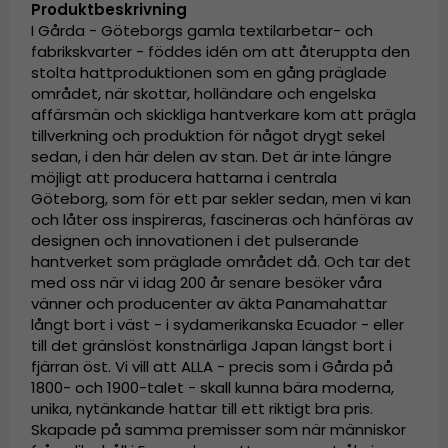
Produktbeskrivning
I Gårda - Göteborgs gamla textilarbetar- och
fabrikskvarter - föddes idén om att återuppta den
stolta hattproduktionen som en gång präglade
området, när skottar, holländare och engelska
affärsmän och skickliga hantverkare kom att prägla
tillverkning och produktion för något drygt sekel
sedan, i den här delen av stan. Det är inte längre
möjligt att producera hattarna i centrala
Göteborg, som för ett par sekler sedan, men vi kan
och låter oss inspireras, fascineras och hänföras av
designen och innovationen i det pulserande
hantverket som präglade området då. Och tar det
med oss när vi idag 200 år senare besöker våra
vänner och producenter av äkta Panamahattar
långt bort i väst - i sydamerikanska Ecuador - eller
till det gränslöst konstnärliga Japan längst bort i
fjärran öst. Vi vill att ALLA - precis som i Gårda på
1800- och 1900-talet - skall kunna bära moderna,
unika, nytänkande hattar till ett riktigt bra pris.
Skapade på samma premisser som när människor