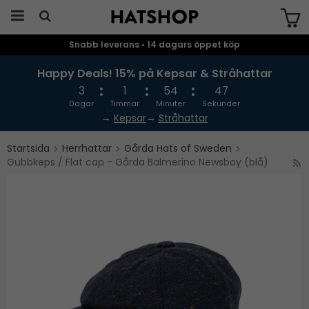
Snabb leverans • 14 dagars öppet köp
Produkten har blivit tillagd i varukorgen
Happy Deals! 15% på Kepsar & Stråhattar
3
1
54
46
Dagar
Timmar
Minuter
Sekunder
→
Kepsar
→
Stråhattar
Startsida
Herrhattar
Gårda Hats of Sweden
Gubbkeps / Flat cap - Gårda Balmerino Newsboy (blå)