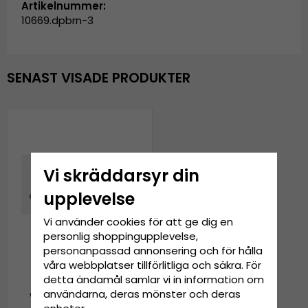
Artikelnummer:
10669.dpbrn-3
SENAST VISADE PRODUKTER
Vi skräddarsyr din
upplevelse
Vi använder cookies för att ge dig en
personlig shoppingupplevelse,
personanpassad annonsering och för hålla
våra webbplatser tillförlitliga och säkra. För
detta ändamål samlar vi in information om
Hattar - Brixton Marcos
användarna, deras mönster och deras
Wide Brim Straw Fedora
(mörkbrun)