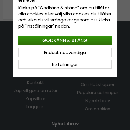
enheter.
Klicka på "Godkänn & stäng" om du tillåter
799 kr
999 kr
alla cookies eller välj vilka cookies du tillåter
och vilka du vill stänga av genom att klicka
på "Inställningar" nedan.
Kontakta oss
GODKÄNN & STÄNG
E-mail: info@hatshop.se
Endast nödvändiga
Tel: 031-320 22 00
Inställningar
Kundservice
Information
Kontakt
Om Hatshop.se
Jag vill göra en retur
Populära sökningar
Köpvillkor
Nyhetsbrev
Logga in
Om cookies
Nyhetsbrev