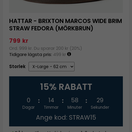
HATTAR - BRIXTON MARCOS WIDE BRIM
STRAW FEDORA (MÖRKBRUN)
799 kr
Ord. 999 kr. Du sparar 200 kr (20%)
Tidigare lägsta pris:
499 kr
Storlek
15% RABATT
0
14
58
28
Dagar
Timmar
Minuter
Sekunder
Ange kod: STRAW15