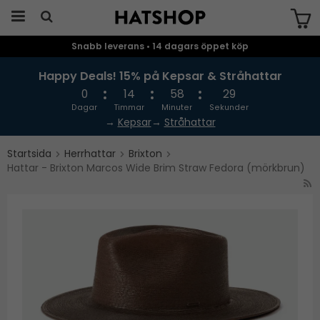
Snabb leverans • 14 dagars öppet köp
Produkten har blivit tillagd i varukorgen
Happy Deals! 15% på Kepsar & Stråhattar
0
14
58
28
Dagar
Timmar
Minuter
Sekunder
→
Kepsar
→
Stråhattar
Startsida
Herrhattar
Brixton
Hattar - Brixton Marcos Wide Brim Straw Fedora (mörkbrun)