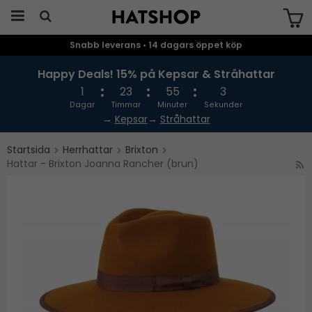
Snabb leverans • 14 dagars öppet köp
Produkten har blivit tillagd i varukorgen
Happy Deals! 15% på Kepsar & Stråhattar
1
23
55
3
Dagar
Timmar
Minuter
Sekunder
→
Kepsar
→
Stråhattar
Startsida
Herrhattar
Brixton
Hattar - Brixton Joanna Rancher (brun)