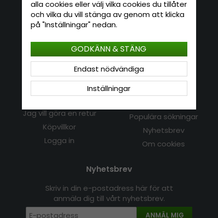
alla cookies eller välj vilka cookies du tillåter
och vilka du vill stänga av genom att klicka
Kontakta oss
på "Inställningar" nedan.
E-mail: info@hatshop.se
GODKÄNN & STÄNG
Tel: 031-320 22 00
Endast nödvändiga
Kundservice
Information
Inställningar
Kontakt
Om Hatshop.se
Jag vill göra en retur
Populära sökningar
Köpvillkor
Nyhetsbrev
Logga in
Om cookies
Nyhetsbrev
Skriv in din e-postadress här för att
anmäla dig till vårt nyhetsbrev.
ANMÄL MIG