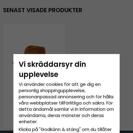
SENAST VISADE PRODUKTER
Vi skräddarsyr din
upplevelse
Vi använder cookies för att ge dig en
personlig shoppingupplevelse,
personanpassad annonsering och för hålla
Hattar - Brixton Joanna
våra webbplatser tillförlitliga och säkra. För
Rancher (brun)
detta ändamål samlar vi in information om
användarna, deras mönster och deras
999 kr
1 249 kr
enheter.
Klicka på "Godkänn & stäng" om du tillåter