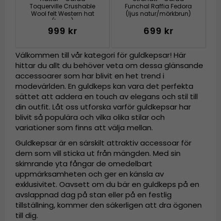
Toquerville Crushable
Funchal Raffia Fedora
Wool felt Western hat
(ljus natur/mörkbrun)
(beige)
999 kr
699 kr
Välkommen till vår kategori för guldkepsar! Här
hittar du allt du behöver veta om dessa glänsande
accessoarer som har blivit en het trend i
modevärlden. En guldkeps kan vara det perfekta
sättet att addera en touch av elegans och stil till
din outfit. Låt oss utforska varför guldkepsar har
blivit så populära och vilka olika stilar och
variationer som finns att välja mellan.
Guldkepsar är en särskilt attraktiv accessoar för
dem som vill sticka ut från mängden. Med sin
skimrande yta fångar de omedelbart
uppmärksamheten och ger en känsla av
exklusivitet. Oavsett om du bär en guldkeps på en
avslappnad dag på stan eller på en festlig
tillställning, kommer den säkerligen att dra ögonen
till dig.