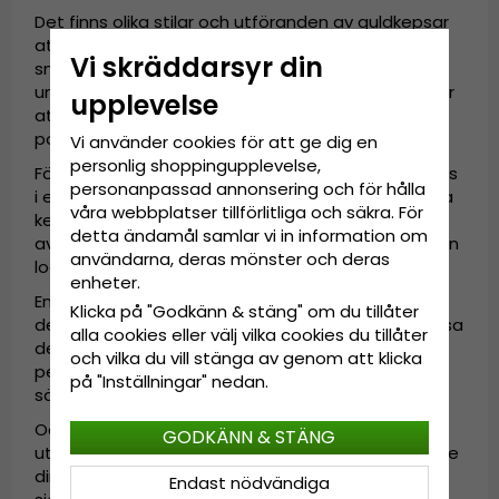
Det finns olika stilar och utföranden av guldkepsar
att välja mellan. En vanlig variant är den klassiska
Vi skräddarsyr din
snapback-kepsen, som ger en sportig och
ungdomlig look. Den har en justerbar rem baktill för
upplevelse
att passa de flesta huvudstorlekar och är ett
populärt val för både män och kvinnor.
Vi använder cookies för att ge dig en
personlig shoppingupplevelse,
För en mer sofistikerad stil kan du välja en guldkeps
personanpassad annonsering och för hålla
i en mer avslappnad och mjukare passform. Dessa
våra webbplatser tillförlitliga och säkra. För
kepsar har ofta en böjd skärm och en mer
detta ändamål samlar vi in information om
avslappnad silhuett som ger en modern och stilren
användarna, deras mönster och deras
look.
enheter.
En annan trendig variant är guldkepsar med
Klicka på "Godkänn & stäng" om du tillåter
detaljer som strass, broderier eller logotyper. Dessa
alla cookies eller välj vilka cookies du tillåter
dekorativa element lägger till extra glamour och
och vilka du vill stänga av genom att klicka
personlighet till din keps, och kan vara ett utmärkt
på "Inställningar" nedan.
sätt att uttrycka din unika stil.
Oavsett vilken stil du väljer är en guldkeps ett
GODKÄNN & STÄNG
utmärkt sätt att framhäva din personlighet och ge
din outfit en extra touch av lyx. Bär den med
Endast nödvändiga