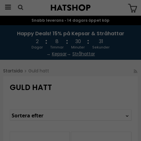
Snabb leverans • 14 dagars öppet köp
Produkten har blivit tillagd i varukorgen
Happy Deals! 15% på Kepsar & Stråhattar
2
8
30
30
Dagar
Timmar
Minuter
Sekunder
→
Kepsar
→
Stråhattar
Startsida
Guld hatt
GULD HATT
Sortera efter