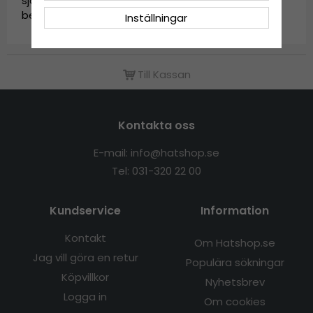
självförtroende och var redo att dra till dig
beundrande blickar.
Inställningar
Till Kassan
Kontakta oss
E-mail: info@hatshop.se
Tel: 031-320 22 00
Kundservice
Information
Kontakt
Om Hatshop.se
Jag vill göra en retur
Populära sökningar
Köpvillkor
Nyhetsbrev
Logga in
Om cookies