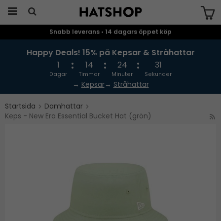
Snabb leverans • 14 dagars öppet köp
Produkten har blivit tillagd i varukorgen
Happy Deals! 15% på Kepsar & Stråhattar
1
14
24
31
Dagar
Timmar
Minuter
Sekunder
→
Kepsar
→
Stråhattar
Startsida
Damhattar
Keps - New Era Essential Bucket Hat (grön)