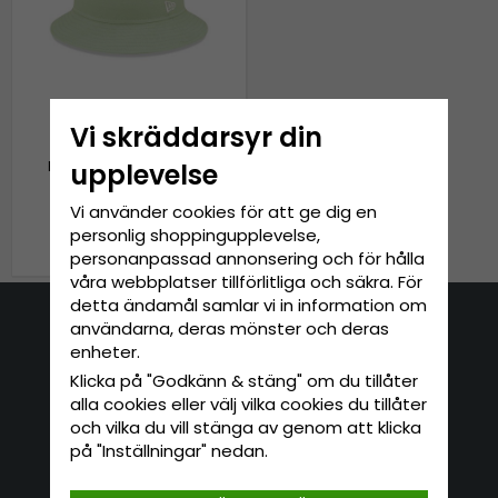
Vi skräddarsyr din
upplevelse
Keps - New Era Essential
Bucket Hat (grön)
Vi använder cookies för att ge dig en
personlig shoppingupplevelse,
319 kr
399 kr
personanpassad annonsering och för hålla
våra webbplatser tillförlitliga och säkra. För
detta ändamål samlar vi in information om
användarna, deras mönster och deras
Kontakta oss
enheter.
Klicka på "Godkänn & stäng" om du tillåter
E-mail: info@hatshop.se
alla cookies eller välj vilka cookies du tillåter
Tel: 031-320 22 00
och vilka du vill stänga av genom att klicka
på "Inställningar" nedan.
Kundservice
Information