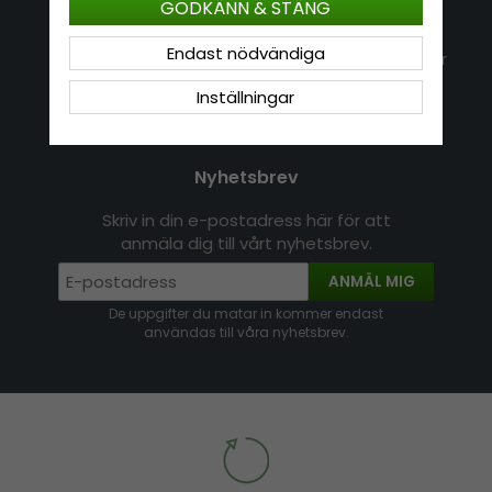
GODKÄNN & STÄNG
Kontakt
Om Hatshop.se
Jag vill göra en retur
Endast nödvändiga
Populära sökningar
Köpvillkor
Nyhetsbrev
Inställningar
Logga in
Om cookies
Nyhetsbrev
Skriv in din e-postadress här för att
anmäla dig till vårt nyhetsbrev.
ANMÄL MIG
De uppgifter du matar in kommer endast
användas till våra nyhetsbrev.