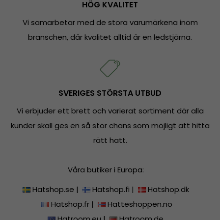
HÖG KVALITET
Vi samarbetar med de stora varumärkena inom
branschen, där kvalitet alltid är en ledstjärna.
SVERIGES STÖRSTA UTBUD
Vi erbjuder ett brett och varierat sortiment där alla
kunder skall ges en så stor chans som möjligt att hitta
rätt hatt.
Våra butiker i Europa:
Hatshop.se
|
Hatshop.fi
|
Hatshop.dk
Hatshop.fr
|
Hatteshoppen.no
Hatroom.eu
|
Hatroom.de