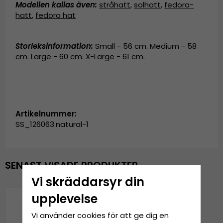
Modellen kallas även
:
stråhatt
,
solhatt
,
fedora-
hatt
,
fedora hat
Storleksinformation:
Small - 56 cm. Medium - 58
cm. Large - 60 cm. X-Large - 61 cm.
Artikelnummer:
SS_126063.natural-1
SENAST VISADE PRODUKTER
Vi skräddarsyr din
upplevelse
Vi använder cookies för att ge dig en