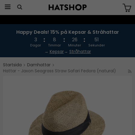
Produkten har blivit tillagd i varukorgen
Happy Deals! 15% på Kepsar & Stråhattar
3
8
26
51
Dagar
Timmar
Minuter
Sekunder
→
Kepsar
→
Stråhattar
Startsida
Damhattar
Hattar - Jaxon Seagrass Straw Safari Fedora (natural)