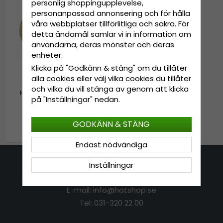
personlig shoppingupplevelse,
personanpassad annonsering och för hålla
våra webbplatser tillförlitliga och säkra. För
detta ändamål samlar vi in information om
användarna, deras mönster och deras
enheter.
Klicka på "Godkänn & stäng" om du tillåter
alla cookies eller välj vilka cookies du tillåter
och vilka du vill stänga av genom att klicka
Hattar - Jaxon Seagrass
på "Inställningar" nedan.
Straw Safari Fedora
(natural)
GODKÄNN & STÄNG
639 kr
799 kr
Endast nödvändiga
Inställningar
Kontakta oss
E-mail: info@hatshop.se
Tel: 031-320 22 00