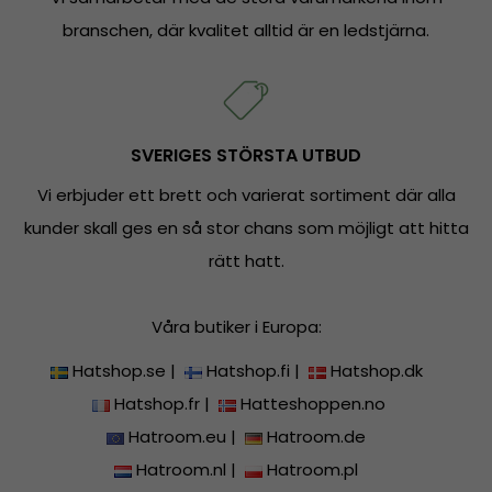
branschen, där kvalitet alltid är en ledstjärna.
SVERIGES STÖRSTA UTBUD
Vi erbjuder ett brett och varierat sortiment där alla
kunder skall ges en så stor chans som möjligt att hitta
rätt hatt.
Våra butiker i Europa:
Hatshop.se
|
Hatshop.fi
|
Hatshop.dk
Hatshop.fr
|
Hatteshoppen.no
Hatroom.eu
|
Hatroom.de
Hatroom.nl
|
Hatroom.pl