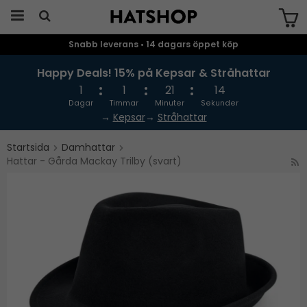
Snabb leverans • 14 dagars öppet köp
Produkten har blivit tillagd i varukorgen
Happy Deals! 15% på Kepsar & Stråhattar
1
1
21
13
Dagar
Timmar
Minuter
Sekunder
→
Kepsar
→
Stråhattar
Startsida
Damhattar
Hattar - Gårda Mackay Trilby (svart)