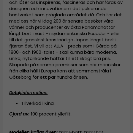
och låter oss inspireras, fascineras och hänföras av
designen och innovationen i det pulserande
hantverket som präglade området då. Och tar det
med oss när vi idag 200 år senare besöker våra
vänner och producenter av äkta Panamahattar
långt bort i väst - i sydamerikanska Ecuador - eller
till det gränslöst konstnärliga Japan längst bort i
fjärran öst. Vi vill att ALLA - precis som i Gårda på
1800- och 1900-talet - skall kunna bära moderna,
unika, nytänkande hattar till ett riktigt bra pris.
Skapade på samma premisser som när människor
från olika håll i Europa kom att sammanstråla i
Göteborg för ett par hundra år sen.
Detaljinformation:
Tillverkad i Kina.
Gjord av:
100 procent yllefilt.
Modellen kallas även
:
trilby-hatt
,
trilby hat