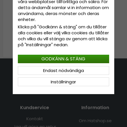
våra webbplatser tillförlitliga och säkra. För
detta ändamål samlar vi in information om
användarna, deras mönster och deras
enheter.
Klicka på "Godkänn & stäng" om du tillåter
Hattar - Gårda Mackay
alla cookies eller välj vilka cookies du tillåter
Trilby (svart)
och vilka du vill stänga av genom att klicka
på "Inställningar" nedan.
649 kr
GODKÄNN & STÄNG
Endast nödvändiga
Kontakta oss
Inställningar
E-mail: info@hatshop.se
Tel: 031-320 22 00
Kundservice
Information
Kontakt
Om Hatshop.se
Jag vill göra en retur