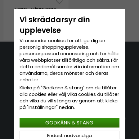
Hattar - Gårda Visina
Bucket hat (svart/vit)
Vi skräddarsyr din
upplevelse
249 kr
Vi använder cookies för att ge dig en
personlig shoppingupplevelse,
personanpassad annonsering och för hålla
Kontakta oss
våra webbplatser tillförlitliga och säkra. För
detta ändamål samlar vi in information om
E-mail: info@hatshop.se
användarna, deras mönster och deras
Tel: 031-320 22 00
enheter.
Klicka på "Godkänn & stäng" om du tillåter
alla cookies eller välj vilka cookies du tillåter
Kundservice
Information
och vilka du vill stänga av genom att klicka
på "Inställningar" nedan.
Kontakt
Om Hatshop.se
Jag vill göra en retur
Populära sökningar
GODKÄNN & STÄNG
Köpvillkor
Nyhetsbrev
Logga in
Endast nödvändiga
Om cookies