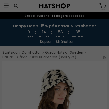
Snabb leverans • 14 dagars öppet köp
Produkten har blivit tillagd i varukorgen
Happy Deals! 15% på Kepsar & Stråhattar
0
14
58
35
Dagar
Timmar
Minuter
Sekunder
→
Kepsar
→
Stråhattar
Startsida
Damhattar
Gårda Hats of Sweden
Hattar - Gårda Visina Bucket hat (svart/vit)