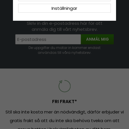
Inställningar
Nyhetsbrev
Skriv in din e-postadress här för att
anmäla dig till vårt nyhetsbrev.
ANMÄL MIG
De uppgifter du matar in kommer endast
användas till våra nyhetsbrev.
FRI FRAKT*
Stil ska inte kosta mer än nödvändigt, därför erbjuder vi
gratis frakt så att du inte ska behöva tveka om att