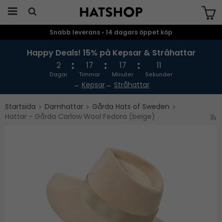
Snabb leverans • 14 dagars öppet köp
Produkten har blivit tillagd i varukorgen
Happy Deals! 15% på Kepsar & Stråhattar
2
17
17
11
Dagar
Timmar
Minuter
Sekunder
→
Kepsar
→
Stråhattar
Startsida
Damhattar
Gårda Hats of Sweden
Hattar - Gårda Carlow Wool Fedora (beige)