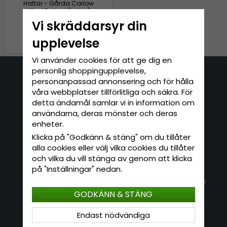
Hattar - Gårda Carlow
Wool Fedora (beige)
Vi skräddarsyr din
899 kr
upplevelse
Vi använder cookies för att ge dig en
personlig shoppingupplevelse,
personanpassad annonsering och för hålla
Kontakta oss
våra webbplatser tillförlitliga och säkra. För
E-mail: info@hatshop.se
detta ändamål samlar vi in information om
användarna, deras mönster och deras
Tel: 031-320 22 00
enheter.
Klicka på "Godkänn & stäng" om du tillåter
Kundservice
Information
alla cookies eller välj vilka cookies du tillåter
och vilka du vill stänga av genom att klicka
Kontakt
Om Hatshop.se
på "Inställningar" nedan.
Jag vill göra en retur
Populära sökningar
Köpvillkor
GODKÄNN & STÄNG
Nyhetsbrev
Logga in
Om cookies
Endast nödvändiga