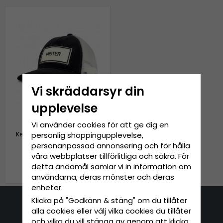
Vi skräddarsyr din
upplevelse
Vi använder cookies för att ge dig en
personlig shoppingupplevelse,
Keps - Gårda Trucker Mister
(svart/vit)
personanpassad annonsering och för hålla
våra webbplatser tillförlitliga och säkra. För
279 kr
detta ändamål samlar vi in information om
349 kr
användarna, deras mönster och deras
enheter.
Klicka på "Godkänn & stäng" om du tillåter
alla cookies eller välj vilka cookies du tillåter
Kontakta oss
och vilka du vill stänga av genom att klicka