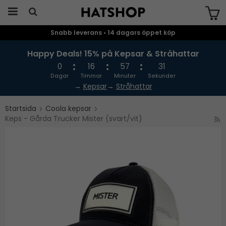
Snabb leverans • 14 dagars öppet köp
Produkten har blivit tillagd i varukorgen
Happy Deals! 15% på Kepsar & Stråhattar
0
16
57
30
Dagar
Timmar
Minuter
Sekunder
→
Kepsar
→
Stråhattar
Startsida
Coola kepsar
Keps - Gårda Trucker Mister (svart/vit)