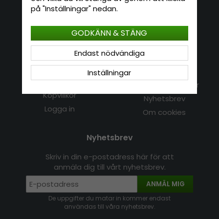
E-mail: info@hatshop.se
på "Inställningar" nedan.
Tel: 031-320 22 00
GODKÄNN & STÄNG
Kundservice
Information
Endast nödvändiga
Kontakt
Om Hatshop.se
Inställningar
Jag vill göra en retur
Populära sökningar
Köpvillkor
Nyhetsbrev
Logga in
Om cookies
Nyhetsbrev
Skriv in din e-postadress här för att
anmäla dig till vårt nyhetsbrev.
ANMÄL MIG
De uppgifter du matar in kommer endast
användas till våra nyhetsbrev.