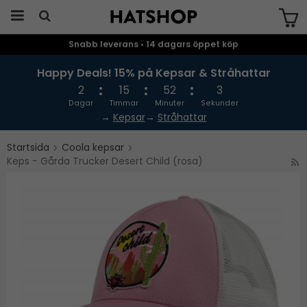
Snabb leverans • 14 dagars öppet köp
Produkten har blivit tillagd i varukorgen
Happy Deals! 15% på Kepsar & Stråhattar
2
15
52
3
Dagar
Timmar
Minuter
Sekunder
→
Kepsar
→
Stråhattar
Startsida
Coola kepsar
Keps - Gårda Trucker Desert Child (rosa)