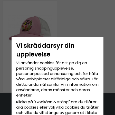
Vi skräddarsyr din
upplevelse
Vi använder cookies för att ge dig en
Keps - Gårda Trucker
personlig shoppingupplevelse,
Desert Child (rosa)
personanpassad annonsering och för hålla
våra webbplatser tillförlitliga och säkra. För
269 kr
329 kr
detta ändamål samlar vi in information om
användarna, deras mönster och deras
enheter.
Klicka på "Godkänn & stäng" om du tillåter
Kontakta oss
alla cookies eller välj vilka cookies du tillåter
och vilka du vill stänga av genom att klicka