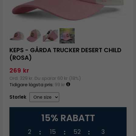
KEPS - GÅRDA TRUCKER DESERT CHILD
(ROSA)
269 kr
Ord. 329 kr. Du sparar 60 kr (18%)
Tidigare lägsta pris:
99 kr
Storlek
15% RABATT
2
15
52
3