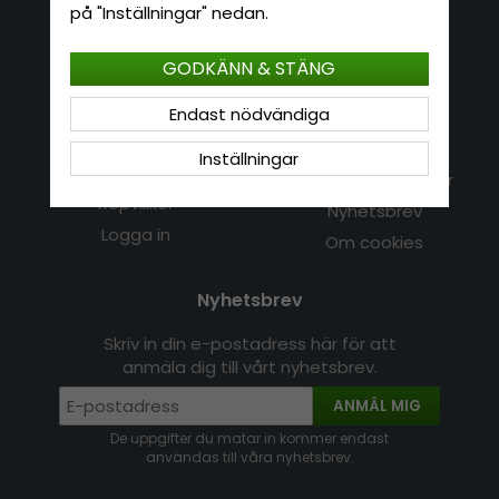
E-mail: info@hatshop.se
på "Inställningar" nedan.
Tel: 031-320 22 00
GODKÄNN & STÄNG
Kundservice
Information
Endast nödvändiga
Kontakt
Om Hatshop.se
Inställningar
Jag vill göra en retur
Populära sökningar
Köpvillkor
Nyhetsbrev
Logga in
Om cookies
Nyhetsbrev
Skriv in din e-postadress här för att
anmäla dig till vårt nyhetsbrev.
ANMÄL MIG
De uppgifter du matar in kommer endast
användas till våra nyhetsbrev.