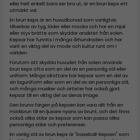
eller helt enkelt bara ser bra ut, är en brun keps ett
utmärkt val.
En brun keps är en huvudbonad som vanligtvis
tillverkas av tyg, läder eller mocka och har en mjuk
eller styv brätte som skyddar ansiktet från solen.
Kepsar har funnits i många århundraden och har
varit en viktig del av mode och kultur runt om i
världen.
Förutom att skydda huvudet från solen används
brun keps ofta som en del av en personlig stil eller
uniform. Många idrottare bär kepsar som en del av
sin laguniform eller som en del av sin personliga stil,
och många musiker och artister har också gjort
kepsar till en viktig del av deras image.
Den bruna färgen på kepsen kan vara allt från en
mörkbrun till en ljusare nyans av brunt, och det finns
också olika stilar av kepsar som kan passa olika
personliga stilar och preferenser.
En vanlig stil av brun keps är "baseball-kepsen" som