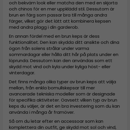
och bekväm look eller matcha den med en skjorta
och chinos för en mer uppklädd stil. Dessutom är
brun en färg som passar bra till många andra
färger, vilket gör det lätt att kombinera kepsen
med andra plagg i din garderob.
En annan fördel med en brun keps är dess
funktionalitet. Den kan skydda ditt ansikte och dina
ögon från solens strålar under varma
sommardagar eller hålla ditt hår på plats under en
löprunda. Dessutom kan den användas som ett
skydd mot vind och kyla under kyliga höst- eller
vinterdagar.
Det finns många olika typer av brun keps att välja
mellan, från enkla bomullskepsar till mer
avancerade tekniska modeller som är designade
för specifika aktiviteter. Oavsett vilken typ av brun
keps du väljer, är det en bra investering som du kan
använda i många år framöver.
Så om du letar efter en accessoar som kan
komplettera din outfit, ge skydd mot sol och vind,