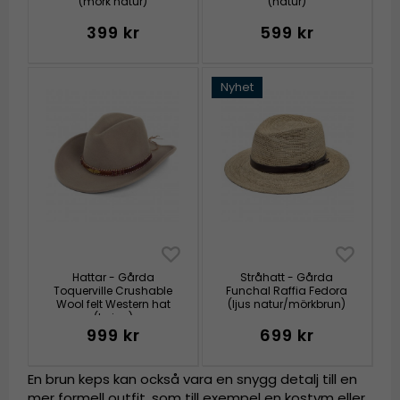
(mörk natur)
(natur)
399 kr
599 kr
Nyhet
Hattar - Gårda
Stråhatt - Gårda
Toquerville Crushable
Funchal Raffia Fedora
Wool felt Western hat
(ljus natur/mörkbrun)
(beige)
999 kr
699 kr
En brun keps kan också vara en snygg detalj till en
mer formell outfit, som till exempel en kostym eller