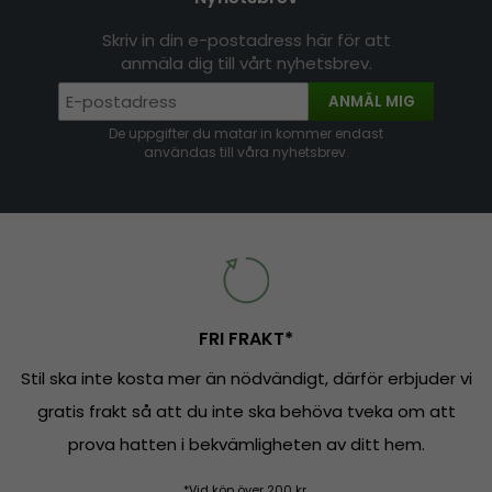
Skriv in din e-postadress här för att
anmäla dig till vårt nyhetsbrev.
ANMÄL MIG
De uppgifter du matar in kommer endast
användas till våra nyhetsbrev.
FRI FRAKT*
Stil ska inte kosta mer än nödvändigt, därför erbjuder vi
gratis frakt så att du inte ska behöva tveka om att
prova hatten i bekvämligheten av ditt hem.
*Vid köp över 200 kr.