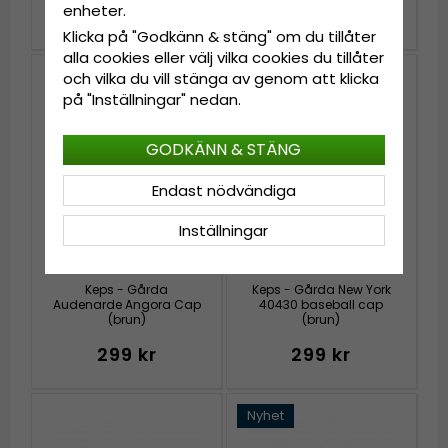
enheter.
249 kr
249 kr
Klicka på "Godkänn & stäng" om du tillåter
alla cookies eller välj vilka cookies du tillåter
och vilka du vill stänga av genom att klicka
på "Inställningar" nedan.
GODKÄNN & STÄNG
Endast nödvändiga
Inställningar
Keps - Gårda
Keps - Gårda New York
Audenarde Angora Cap
40430 baseball cap
(brun)
(brun)
299 kr
299 kr
Nyhet