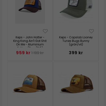
Keps - John Hatter -
Keps - Capslab Looney
King Kong Ain't Got Shit
Tunes Bugs Bunny
On Me - Aluminium
(grön/vit)
Edition (Brun/Blå)
959 kr
399 kr
1 199 kr