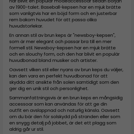
har blivit en populär modeaccessoar sedan början
av 1900-talet. Baseball-kepsen har en mjuk brätte
som vanligtvis har en böjd form och en justerbar
rem bakom huvudet för att passa olika
huvudstorlekar.
En annan stil av brun keps är "newsboy-kepsen",
som är mer elegant och passar bra till en mer
formell stil. Newsboy-kepsen har en mjuk brätte
och en slouchy form, och den har blivit en populär
huvudbonad bland musiker och artister.
Oavsett vilken stil eller nyans av brun keps du väljer,
kan den vara en perfekt huvudbonad för att
skydda ditt ansikte från solen samtidigt som den
ger dig en unik stil och personlighet.
Sammanfattningsvis är en brun keps en mångsidig
accessoar som kan användas för att ge din
outfit en avslappnad och naturlig känsla. Oavsett
om du bär den för solskydd på stranden eller som
en snygg detalj på jobbet, är det ett plagg som
aldrig går ur stil.