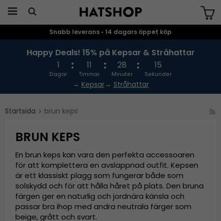
Snabb leverans • 14 dagars öppet köp
Produkten har blivit tillagd i varukorgen
Happy Deals! 15% på Kepsar & Stråhattar
1
11
28
14
Dagar
Timmar
Minuter
Sekunder
→
Kepsar
→
Stråhattar
Startsida
brun keps
BRUN KEPS
En brun keps kan vara den perfekta accessoaren
för att komplettera en avslappnad outfit. Kepsen
är ett klassiskt plagg som fungerar både som
solskydd och för att hålla håret på plats. Den bruna
färgen ger en naturlig och jordnära känsla och
passar bra ihop med andra neutrala färger som
beige, grått och svart.