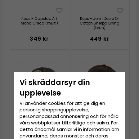
Keps - Capslab Art
Keps - John Deere Oil
Mona Chica (multi)
Cotton Sherpa Lining
(brun)
349 kr
449 kr
Vi skräddarsyr din
upplevelse
Vi använder cookies för att ge dig en
personlig shoppingupplevelse,
personanpassad annonsering och för hålla
våra webbplatser tillförlitliga och säkra. För
Keps Barn - Gårda
Keps Barn - Gårda
Happy Cap
Smile Corduroy Cap
detta ändamål samlar vi in information om
(brun/beige)
(brun)
användarna, deras mönster och deras