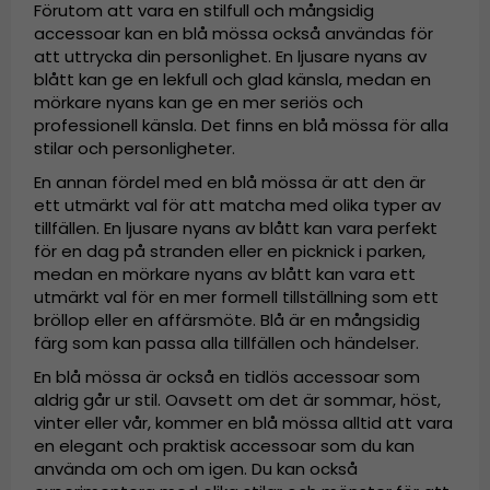
Förutom att vara en stilfull och mångsidig
accessoar kan en blå mössa också användas för
att uttrycka din personlighet. En ljusare nyans av
blått kan ge en lekfull och glad känsla, medan en
mörkare nyans kan ge en mer seriös och
professionell känsla. Det finns en blå mössa för alla
stilar och personligheter.
En annan fördel med en blå mössa är att den är
ett utmärkt val för att matcha med olika typer av
tillfällen. En ljusare nyans av blått kan vara perfekt
för en dag på stranden eller en picknick i parken,
medan en mörkare nyans av blått kan vara ett
utmärkt val för en mer formell tillställning som ett
bröllop eller en affärsmöte. Blå är en mångsidig
färg som kan passa alla tillfällen och händelser.
En blå mössa är också en tidlös accessoar som
aldrig går ur stil. Oavsett om det är sommar, höst,
vinter eller vår, kommer en blå mössa alltid att vara
en elegant och praktisk accessoar som du kan
använda om och om igen. Du kan också