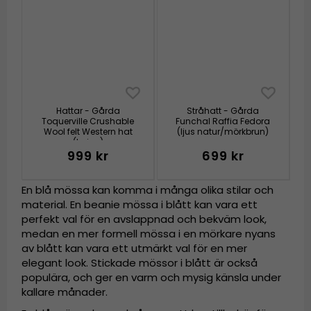
Hattar - Gårda
Stråhatt - Gårda
Toquerville Crushable
Funchal Raffia Fedora
Wool felt Western hat
(ljus natur/mörkbrun)
(beige)
999 kr
699 kr
En blå mössa kan komma i många olika stilar och
material. En beanie mössa i blått kan vara ett
perfekt val för en avslappnad och bekväm look,
medan en mer formell mössa i en mörkare nyans
av blått kan vara ett utmärkt val för en mer
elegant look. Stickade mössor i blått är också
populära, och ger en varm och mysig känsla under
kallare månader.