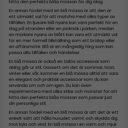
hitta den perfekta blåa mössan för dig idag.
En annan fördel med en blå mössa är att den är
ett utmärkt val för att matcha med olika typer av
tillfällen. En ljusare blå nyans kan vara perfekt för en
dag på stranden eller en picknick i parken, medan
en mörkare nyans av blått kan vara ett utmärkt val
för en mer formell tillställning som ett bröllop eller
en affärsmöte. Blå är en mångsidig färg som kan
passa alla tillfällen och händelser.
En blå mössa är också en tidlös accessoar som
aldrig går ur stil. Oavsett om det är sommar, höst,
vinter eller vår, kommer en blå mössa alltid att vara
en elegant och praktisk accessoar som du kan
använda om och om igen. Du kan även
experimentera med olika stilar och mönster för att
hitta den perfekta blåa mössan som passar just
din personliga stil.
En annan fördel med en blå mössa är att det är ett
enkelt sätt att hålla huvudet varmt och skydda dig
mot kyla och vind. En blå mössa i en varm och mjuk