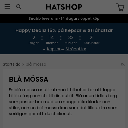
Snabb leverans • 14 dagars öppet köp
Produkten har blivit tillagd i varukorgen
Happy Deals! 15% på Kepsar & Stråhattar
2
14
33
20
Dagar
Timmar
Minuter
Sekunder
→
Kepsar
→
Stråhattar
Startsida
blå mössa
BLÅ MÖSSA
En blå mössa är ett utmärkt tillbehör för att lägga
till lite färg och stil till din outfit. Blå är en tidlös färg
som passar bra med en mängd olika kläder och
stilar, och en blå mössa kan vara det lilla extra som
verkligen gör att du sticker ut.