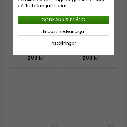
på "Inställningar" nedan.
GODKÄNN & STÄNG
Endast nödvändiga
Mössor - Gårda Füssen
Mössor - Gårda Füssen
Inställningar
Beanie (ljusblå)
Beanie (kornblå)
299 kr
299 kr