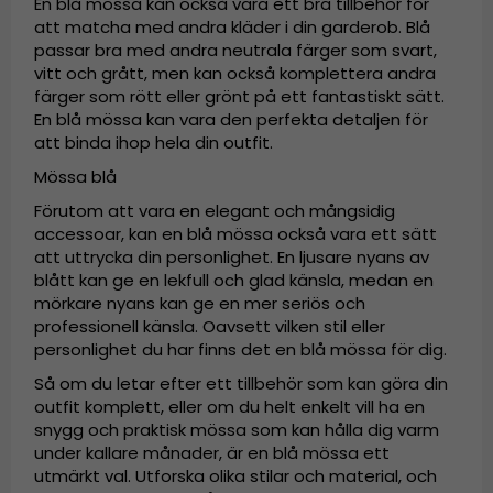
En blå mössa kan också vara ett bra tillbehör för
att matcha med andra kläder i din garderob. Blå
passar bra med andra neutrala färger som svart,
vitt och grått, men kan också komplettera andra
färger som rött eller grönt på ett fantastiskt sätt.
En blå mössa kan vara den perfekta detaljen för
att binda ihop hela din outfit.
Mössa blå
Förutom att vara en elegant och mångsidig
accessoar, kan en blå mössa också vara ett sätt
att uttrycka din personlighet. En ljusare nyans av
blått kan ge en lekfull och glad känsla, medan en
mörkare nyans kan ge en mer seriös och
professionell känsla. Oavsett vilken stil eller
personlighet du har finns det en blå mössa för dig.
Så om du letar efter ett tillbehör som kan göra din
outfit komplett, eller om du helt enkelt vill ha en
snygg och praktisk mössa som kan hålla dig varm
under kallare månader, är en blå mössa ett
utmärkt val. Utforska olika stilar och material, och