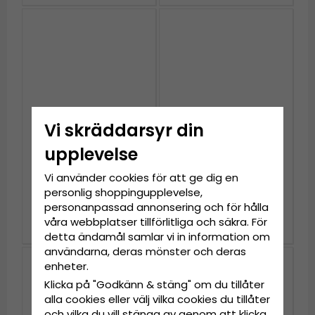
Vi skräddarsyr din
upplevelse
Mössor - Gårda Verbier
Mössor - Gårda
Vi använder cookies för att ge dig en
Striped Wool Mix Beanie
Lenzerheide Merino Wool
personlig shoppingupplevelse,
(grå/blå)
Beanie (blå)
personanpassad annonsering och för hålla
449 kr
449 kr
våra webbplatser tillförlitliga och säkra. För
detta ändamål samlar vi in information om
användarna, deras mönster och deras
enheter.
Klicka på "Godkänn & stäng" om du tillåter
alla cookies eller välj vilka cookies du tillåter
och vilka du vill stänga av genom att klicka