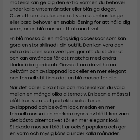
material kan ge dig den extra värmen du behöver
under kalla vintermånader eller blåsiga dagar.
Oavsett om du planerar att vara utomhus länge
eller bara behöver en snabb lösning för att hålla dig
varm, är en blå mössa ett utmärkt val.
En blå mössa är en mångsidig accessoar som kan
göra en stor skillnad i din outfit. Den kan vara den
extra detaljen som verkligen gör att du sticker ut
och kan användas för att matcha med andra
kläder i din garderob. Oavsett om du vill ha en
bekväm och avslappnad look eller en mer elegant
och formell stil, finns det en blå mössa för alla.
När det gäller olika stilar och material kan du välja
mellan en mängd olika alternativ. En beanie mössa i
blått kan vara det perfekta valet för en
avslappnad och bekväm look, medan en mer
formell mössa i en mörkare nyans av blått kan vara
det bästa alternativet för en mer elegant look.
Stickade mössor i blått är också populära och ger
en varm och mysig känsla under kalla månader.