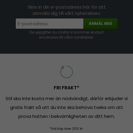
Skriv in din e-postadress här för att
anmäla dig till vårt nyhetsbrev.
ANMÄL MIG
De uppgifter du matar in kommer endast
användas till våra nyhetsbrev.
FRI FRAKT*
Stil ska inte kosta mer än nödvändigt, därför erbjuder vi
gratis frakt så att du inte ska behöva tveka om att
prova hatten i bekvämligheten av ditt hem.
*Vid köp över 200 kr.