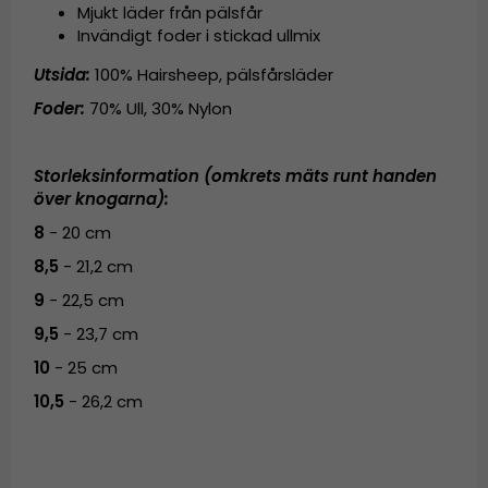
Mjukt läder från pälsfår
Invändigt foder i stickad ullmix
Utsida:
100% Hairsheep, pälsfårsläder
Foder:
70% Ull, 30% Nylon
Storleksinformation (omkrets mäts runt handen
över knogarna):
8
- 20 cm
8,5
- 21,2 cm
9
- 22,5 cm
9,5
- 23,7 cm
10
- 25 cm
10,5
- 26,2 cm