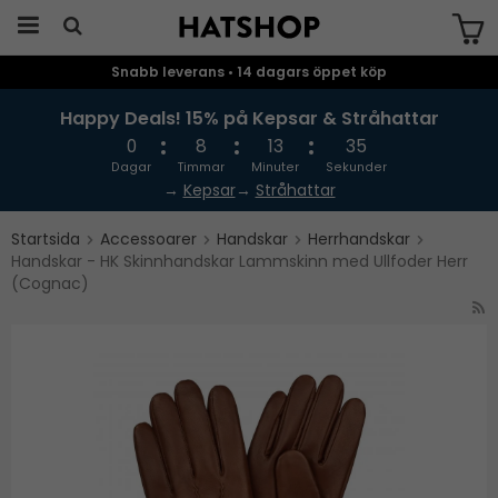
Snabb leverans • 14 dagars öppet köp
Produkten har blivit tillagd i varukorgen
Happy Deals! 15% på Kepsar & Stråhattar
0
8
13
34
Dagar
Timmar
Minuter
Sekunder
→
Kepsar
→
Stråhattar
Startsida
Accessoarer
Handskar
Herrhandskar
Handskar - HK Skinnhandskar Lammskinn med Ullfoder Herr
(Cognac)