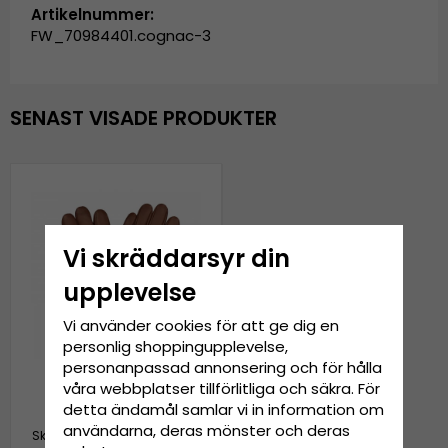
Artikelnummer:
FW_70984401.cognac-3
SENAST VISADE PRODUKTER
Vi skräddarsyr din
upplevelse
Vi använder cookies för att ge dig en
personlig shoppingupplevelse,
personanpassad annonsering och för hålla
våra webbplatser tillförlitliga och säkra. För
detta ändamål samlar vi in information om
Handskar - HK
användarna, deras mönster och deras
Skinnhandskar Lammskinn