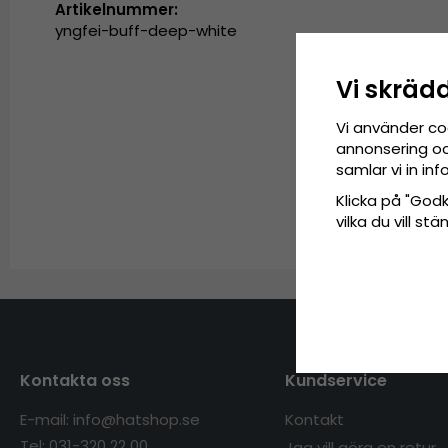
Artikelnummer:
yngfei-buff-deep-white
Vi skräd
Vi använder co
annonsering och
samlar vi in i
Klicka på "Godkä
vilka du vill s
Kontakta oss
Kundservice
E-mail: info@hatshop.se
Kontakt
Tel: 031-320 22 00
Jag vill göra en retur