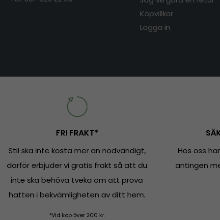
Köpvillkor
Logga in
FRI FRAKT*
SÄK
Stil ska inte kosta mer än nödvändigt,
Hos oss han
därför erbjuder vi gratis frakt så att du
antingen med
inte ska behöva tveka om att prova
hatten i bekvämligheten av ditt hem.
*Vid köp över 200 kr.