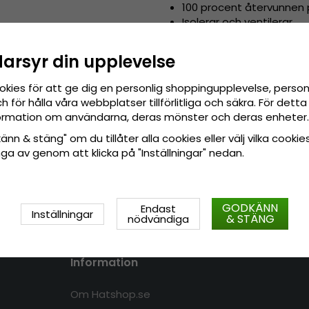
100 procent återvunnen 
Isolerar och ventilerar
Stretchig
Tillverkad i återvunnet m
darsyr din upplevelse
Gjord av:
100 procent återvun
okies för att ge dig en personlig shoppingupplevelse, pers
 för hålla våra webbplatser tillförlitliga och säkra. För det
Storleksinformation:
One size
nformation om användarna, deras mönster och deras enheter.
nn & stäng" om du tillåter alla cookies eller välj vilka cookies
tänga av genom att klicka på "Inställningar" nedan.
GODKÄNN
Endast
Inställningar
& STÄNG
nödvändiga
Information
Om Hatshop.se