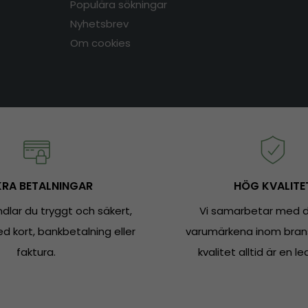
Populära sökningar
Nyhetsbrev
Om cookies
RA BETALNINGAR
HÖG KVALITE
dlar du tryggt och säkert,
Vi samarbetar med d
 kort, bankbetalning eller
varumärkena inom bran
faktura.
kvalitet alltid är en le