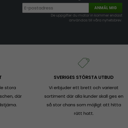
ANMÄL MIG
De uppgifter du matar in kommer endast
användas till våra nyhetsbrev.
T
SVERIGES STÖRSTA UTBUD
e stora
Vi erbjuder ett brett och varierat
schen, där
sortiment där alla kunder skall ges en
dstjärna.
så stor chans som möjligt att hitta
rätt hatt.