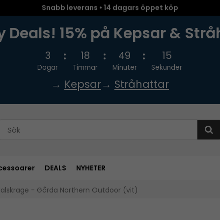
Snabb leverans • 14 dagars öppet köp
 Deals! 15% på Kepsar & Strå
3
18
49
14
Dagar
Timmar
Minuter
Sekunder
→
Kepsar
→
Stråhattar
cessoarer
DEALS
NYHETER
alskrage - Gårda Northern Outdoor (vit)