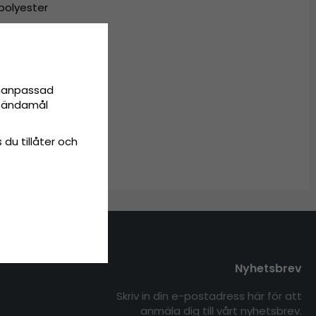
polyester
aterial
nen polyester
onanpassad
ta ändamål
 - passar alla
 du tillåter och
Nyhetsbrev
Skriv in din e-postadress här för att
anmäla dig till vårt nyhetsbrev.