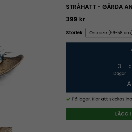
STRÅHATT - GÅRDA AN
399 kr
Storlek
3
Dagar
A
På lager. Klar att skickas i
LÄGG I