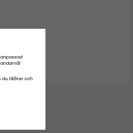
trå.
onanpassad
ta ändamål
 du tillåter och