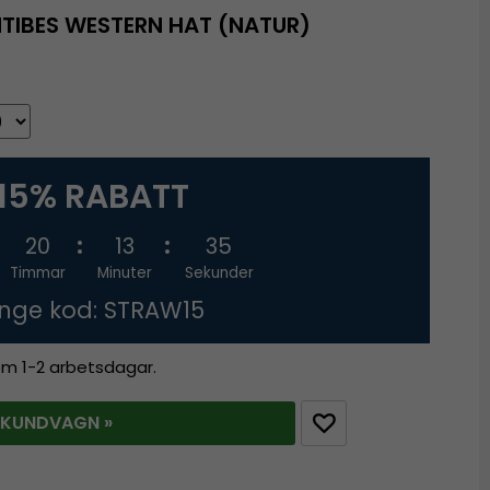
TIBES WESTERN HAT (NATUR)
15% RABATT
20
13
34
Timmar
Minuter
Sekunder
nge kod: STRAW15
nom 1-2 arbetsdagar.
 KUNDVAGN »