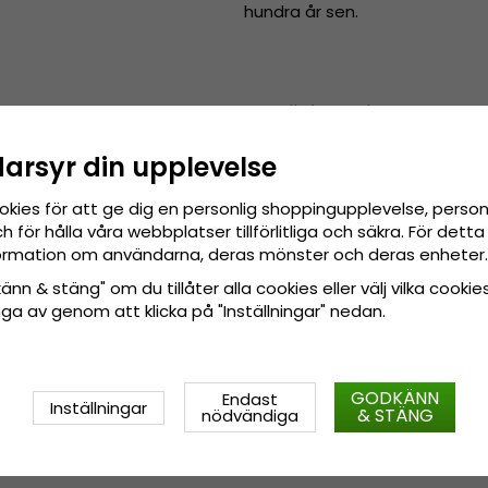
hundra år sen.
Detaljinformation:
Tillverkad i Kina.
darsyr din upplevelse
Gjord av:
100% papperss
okies för att ge dig en personlig shoppingupplevelse, pers
 för hålla våra webbplatser tillförlitliga och säkra. För det
nformation om användarna, deras mönster och deras enheter.
nn & stäng" om du tillåter alla cookies eller välj vilka cookies
tänga av genom att klicka på "Inställningar" nedan.
GODKÄNN
Endast
Inställningar
& STÄNG
nödvändiga