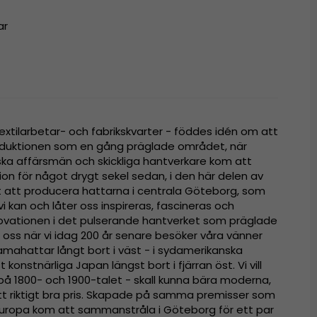
ar
extilarbetar- och fabrikskvarter - föddes idén om att
oduktionen som en gång präglade området, när
ska affärsmän och skickliga hantverkare kom att
tion för något drygt sekel sedan, i den här delen av
igt att producera hattarna i centrala Göteborg, som
i kan och låter oss inspireras, fascineras och
ovationen i det pulserande hantverket som präglade
oss när vi idag 200 år senare besöker våra vänner
mahattar långt bort i väst - i sydamerikanska
t konstnärliga Japan längst bort i fjärran öst. Vi vill
 på 1800- och 1900-talet - skall kunna bära moderna,
 ett riktigt bra pris. Skapade på samma premisser som
i Europa kom att sammanstråla i Göteborg för ett par