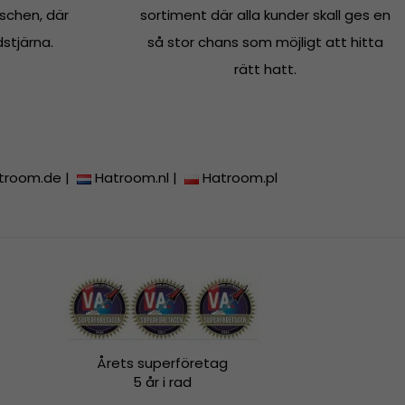
schen, där
sortiment där alla kunder skall ges en
dstjärna.
så stor chans som möjligt att hitta
rätt hatt.
troom.de
|
Hatroom.nl
|
Hatroom.pl
Årets superföretag
5 år i rad