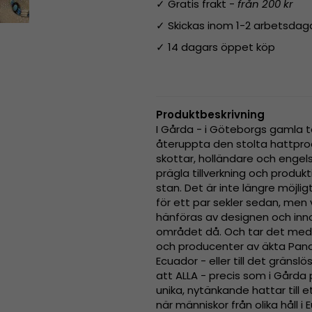
✓ Gratis frakt -
från 200 kr
✓ Skickas inom 1-2 arbetsdag
✓ 14 dagars öppet köp
Produktbeskrivning
I Gårda - i Göteborgs gamla t
återuppta den stolta hattpr
skottar, holländare och engel
prägla tillverkning och produk
stan. Det är inte längre möjl
för ett par sekler sedan, men v
hänföras av designen och inn
området då. Och tar det med 
och producenter av äkta Pana
Ecuador - eller till det gränslös
att ALLA - precis som i Gårda
unika, nytänkande hattar till
när människor från olika håll 