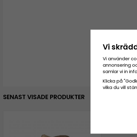
Vi skräd
Vi använder co
annonsering och
samlar vi in i
Klicka på "Godkä
vilka du vill s
SENAST VISADE PRODUKTER