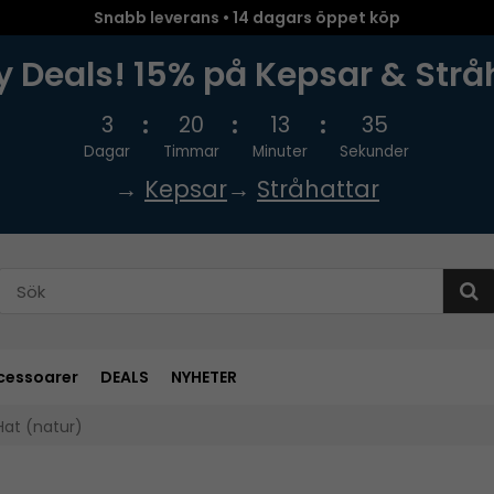
Snabb leverans • 14 dagars öppet köp
 Deals! 15% på Kepsar & Strå
3
20
13
34
Dagar
Timmar
Minuter
Sekunder
→
Kepsar
→
Stråhattar
cessoarer
DEALS
NYHETER
Hat (natur)