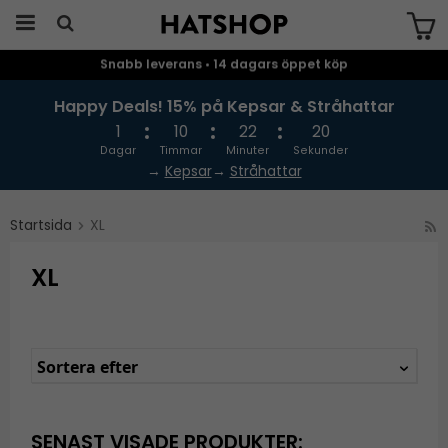
Snabb leverans • 14 dagars öppet köp
Produkten har blivit tillagd i varukorgen
Happy Deals! 15% på Kepsar & Stråhattar
1
10
22
20
Dagar
Timmar
Minuter
Sekunder
→
Kepsar
→
Stråhattar
Startsida
XL
XL
Sortera efter
SENAST VISADE PRODUKTER: