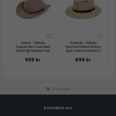
Hattar - Gårda
Stråhatt - Gårda
Toquerville Crushable
Funchal Raffia Fedora
Wool felt Western hat
(ljus natur/mörkbrun)
(beige)
999 kr
699 kr
Till Kassan
Kontakta oss