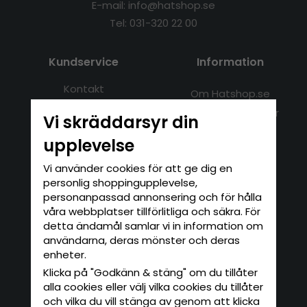
E-mail: info@hatshop.se
Tel: 031-320 22 00
Kundservice
Information
Kontakt
Om Hatshop.se
Jag vill göra en retur
Populära sökningar
Vi skräddarsyr din
Köpvillkor
Nyhetsbrev
upplevelse
Logga in
Om cookies
Vi använder cookies för att ge dig en
personlig shoppingupplevelse,
Nyhetsbrev
personanpassad annonsering och för hålla
våra webbplatser tillförlitliga och säkra. För
Skriv in din e-postadress här för att
detta ändamål samlar vi in information om
anmäla dig till vårt nyhetsbrev.
användarna, deras mönster och deras
ANMÄL MIG
enheter.
Klicka på "Godkänn & stäng" om du tillåter
De uppgifter du matar in kommer endast
användas till våra nyhetsbrev.
alla cookies eller välj vilka cookies du tillåter
och vilka du vill stänga av genom att klicka