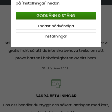
på "Inställningar" nedan.
GODKÄNN & STÄNG
Endast nödvändiga
FRI FRAKT*
Inställningar
Stil ska inte kosta mer än nödvändigt, därför erbjuder vi
gratis frakt så att du inte ska behöva tveka om att
prova hatten i bekvämligheten av ditt hem.
*Vid köp över 200 kr.
SÄKRA BETALNINGAR
Hos oss handlar du tryggt och säkert, antingen med kort,