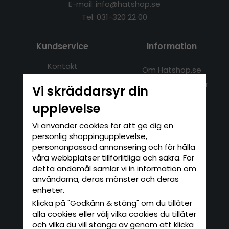
E-mail: info@hatshop.se
Tel: 031-320 22 00
Kundservice
Information
Kontakt
Om Hatshop.se
Jag vill göra en retur
Populära sökningar
Vi skräddarsyr din
Köpvillkor
Nyhetsbrev
upplevelse
Logga in
Om cookies
Vi använder cookies för att ge dig en
personlig shoppingupplevelse,
Nyhetsbrev
personanpassad annonsering och för hålla
våra webbplatser tillförlitliga och säkra. För
Skriv in din e-postadress här för att
detta ändamål samlar vi in information om
anmäla dig till vårt nyhetsbrev.
användarna, deras mönster och deras
ANMÄL MIG
enheter.
Klicka på "Godkänn & stäng" om du tillåter
De uppgifter du matar in kommer endast
användas till våra nyhetsbrev.
alla cookies eller välj vilka cookies du tillåter
och vilka du vill stänga av genom att klicka