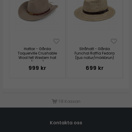
Hattar - Gårda
Stråhatt - Gårda
Toquerville Crushable
Funchal Raffia Fedora
Wool felt Western hat
(ljus natur/mörkbrun)
(beige)
999 kr
699 kr
Till Kassan
Kontakta oss