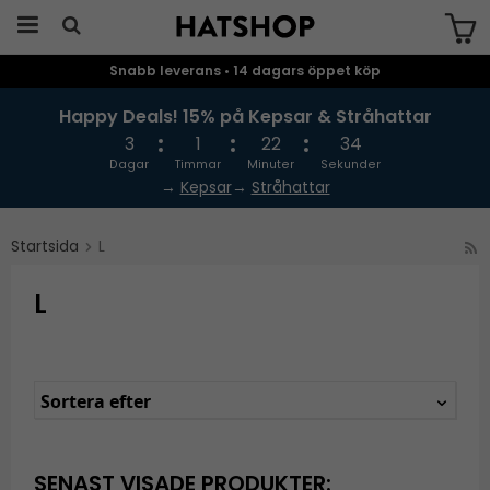
Snabb leverans • 14 dagars öppet köp
Produkten har blivit tillagd i varukorgen
Happy Deals! 15% på Kepsar & Stråhattar
3
1
22
34
Dagar
Timmar
Minuter
Sekunder
→
Kepsar
→
Stråhattar
Startsida
L
L
Sortera efter
SENAST VISADE PRODUKTER: