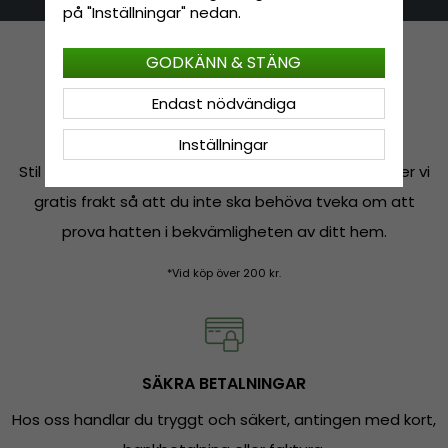
på "Inställningar" nedan.
GODKÄNN & STÄNG
Endast nödvändiga
FRI FRAKT*
Inställningar
Stil ska inte kosta mer än nödvändigt, därför erbjuder vi
gratis frakt så att du inte ska behöva tveka om att
prova hatten i bekvämligheten av ditt hem.
*Vid köp över 200 kr.
SÄKRA BETALNINGAR
Hos oss handlar du tryggt och säkert, antingen med kort,