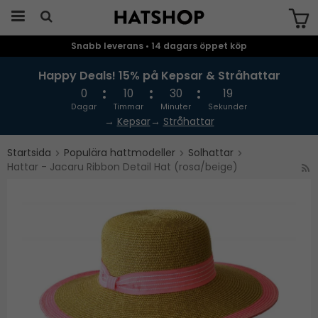
Snabb leverans • 14 dagars öppet köp
Produkten har blivit tillagd i varukorgen
Happy Deals! 15% på Kepsar & Stråhattar
0
10
30
19
Dagar
Timmar
Minuter
Sekunder
→
Kepsar
→
Stråhattar
Startsida
Populära hattmodeller
Solhattar
Hattar - Jacaru Ribbon Detail Hat (rosa/beige)