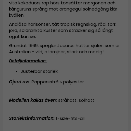
vita kakaduors rop hörs tonsätter morgonen och
känguruns språng mot orangegul solnedgång klär
kvällen.
Ändlösa horisonter, tät tropisk regnskog, röd, torr,
jord, soldränkta kuster som sträcker sig så långt
ögat kan se.
Grundat 1969, speglar Jacarus hattar själen som är
Australien - vild, otämjbar, stark och modig!.
Detaljinformation:
Justerbar storlek.
Gjord av:
Pappersstrå
polyester
&
Modellen kallas även
:
stråhatt
,
solhatt
Storleksinformation:
1-size-fits-all