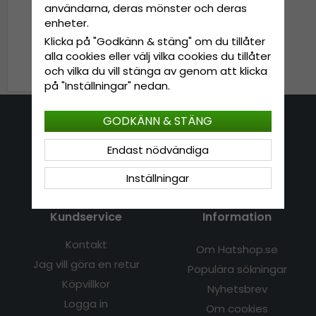
användarna, deras mönster och deras
Hattar - Jacaru Ribbon
enheter.
Detail Hat (rosa/beige)
Klicka på "Godkänn & stäng" om du tillåter
alla cookies eller välj vilka cookies du tillåter
279 kr
349 kr
och vilka du vill stänga av genom att klicka
på "Inställningar" nedan.
GODKÄNN & STÄNG
Kontakta oss
Endast nödvändiga
E-mail: info@hatshop.se
Tel: 031-320 22 00
Inställningar
Kundservice
Information
Kontakt
Om Hatshop.se
Jag vill göra en retur
Populära sökningar
Köpvillkor
Nyhetsbrev
Logga in
Om cookies