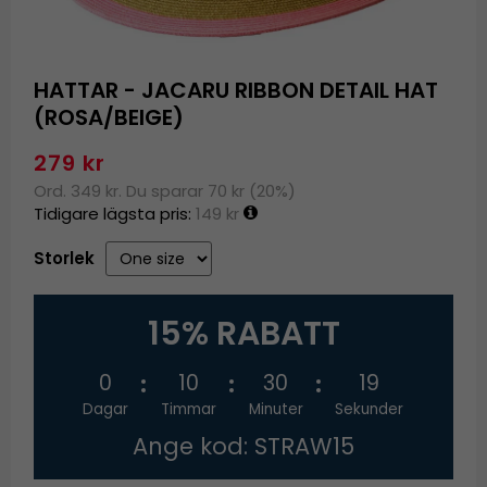
HATTAR - JACARU RIBBON DETAIL HAT
(ROSA/BEIGE)
279 kr
Ord. 349 kr. Du sparar 70 kr (20%)
Tidigare lägsta pris:
149 kr
Storlek
15% RABATT
0
10
30
19
Dagar
Timmar
Minuter
Sekunder
Ange kod: STRAW15