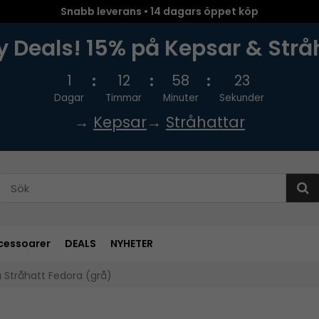
Snabb leverans • 14 dagars öppet köp
 Deals! 15% på Kepsar & Strå
1
12
58
22
Dagar
Timmar
Minuter
Sekunder
→
Kepsar
→
Stråhattar
cessoarer
DEALS
NYHETER
 Stråhatt Fedora (grå)