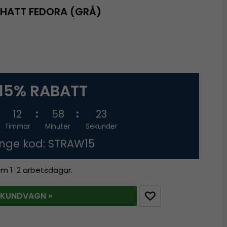
HATT FEDORA (GRÅ)
15% RABATT
12
58
22
Timmar
Minuter
Sekunder
nge kod: STRAW15
nom 1-2 arbetsdagar.
 KUNDVAGN »