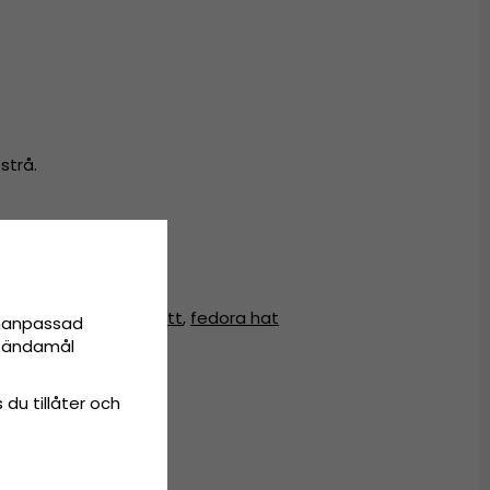
strå.
t
,
solhatt
,
fedora-hatt
,
fedora hat
onanpassad
ta ändamål
 du tillåter och