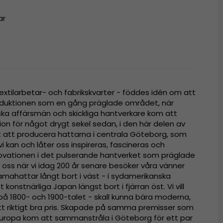
ar
extilarbetar- och fabrikskvarter - föddes idén om att
oduktionen som en gång präglade området, när
ska affärsmän och skickliga hantverkare kom att
tion för något drygt sekel sedan, i den här delen av
igt att producera hattarna i centrala Göteborg, som
i kan och låter oss inspireras, fascineras och
ovationen i det pulserande hantverket som präglade
oss när vi idag 200 år senare besöker våra vänner
mahattar långt bort i väst - i sydamerikanska
t konstnärliga Japan längst bort i fjärran öst. Vi vill
 på 1800- och 1900-talet - skall kunna bära moderna,
 ett riktigt bra pris. Skapade på samma premisser som
i Europa kom att sammanstråla i Göteborg för ett par