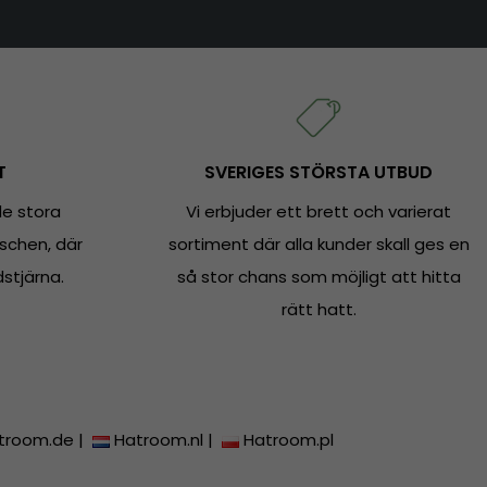
T
SVERIGES STÖRSTA UTBUD
e stora
Vi erbjuder ett brett och varierat
schen, där
sortiment där alla kunder skall ges en
dstjärna.
så stor chans som möjligt att hitta
rätt hatt.
troom.de
|
Hatroom.nl
|
Hatroom.pl