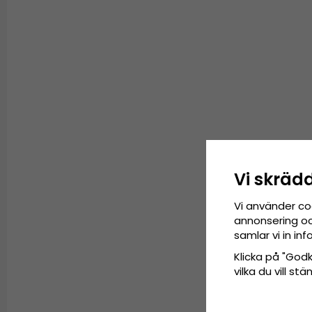
Vi skräd
Vi använder co
annonsering och
samlar vi in i
Klicka på "Godkä
vilka du vill s