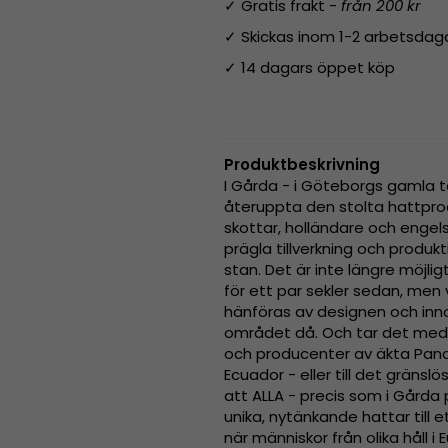
✓ Gratis frakt -
från 200 kr
✓ Skickas inom 1-2 arbetsdag
✓ 14 dagars öppet köp
Produktbeskrivning
I Gårda - i Göteborgs gamla t
återuppta den stolta hattpr
skottar, holländare och engel
prägla tillverkning och produk
stan. Det är inte längre möjl
för ett par sekler sedan, men v
hänföras av designen och inn
området då. Och tar det med 
och producenter av äkta Pana
Ecuador - eller till det gränslös
att ALLA - precis som i Gårda
unika, nytänkande hattar till
när människor från olika håll 