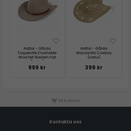
Hattar - Gårda
Hattar - Gårda
Toquerville Crushable
Manzanillo Cowboy
Wool felt Western hat
(natur)
(beige)
999 kr
399 kr
Till Kassan
Kontakta oss