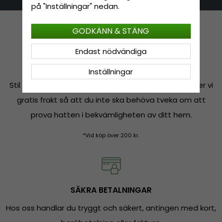
på "Inställningar" nedan.
GODKÄNN & STÄNG
Endast nödvändiga
FRI FRAKT*
Inställningar
Stil ska inte kosta mer än nödvändigt, därför erbjuder vi
gratis frakt så att du inte ska behöva tveka om att
prova hatten i bekvämligheten av ditt hem.
*Vid köp över 200 kr.
SÄKRA BETALNINGAR
Hos oss handlar du tryggt och säkert, antingen med kort,