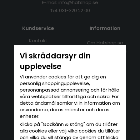
E-mail: info@hatshop.se
Tel: 031-320 22 00
Kundservice
Information
Kontakt
Om Hatshop.se
Jag vill göra en retur
Populära sökningar
Vi skräddarsyr din
Köpvillkor
Nyhetsbrev
upplevelse
Logga in
Om cookies
Vi använder cookies för att ge dig en
personlig shoppingupplevelse,
Nyhetsbrev
personanpassad annonsering och för hålla
våra webbplatser tillförlitliga och säkra. För
Skriv in din e-postadress här för att
detta ändamål samlar vi in information om
anmäla dig till vårt nyhetsbrev.
användarna, deras mönster och deras
ANMÄL MIG
enheter.
Klicka på "Godkänn & stäng" om du tillåter
De uppgifter du matar in kommer endast
användas till våra nyhetsbrev.
alla cookies eller välj vilka cookies du tillåter
och vilka du vill stänga av genom att klicka