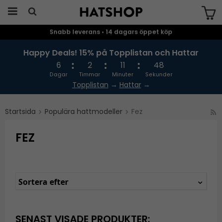
Snabb leverans • 14 dagars öppet köp
Produkten har blivit tillagd i varukorgen
Happy Deals! 15% på Topplistan och Hattar
6
2
11
48
Dagar
Timmar
Minuter
Sekunder
Topplistan
→
Hattar
→
Startsida
Populära hattmodeller
Fez
FEZ
Sortera efter
SENAST VISADE PRODUKTER: