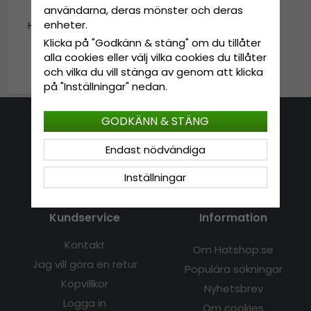
användarna, deras mönster och deras
enheter.
Hattar - Gårda Pocatello
Crushable Wool felt
Klicka på "Godkänn & stäng" om du tillåter
Western hat (beige)
alla cookies eller välj vilka cookies du tillåter
999 kr
och vilka du vill stänga av genom att klicka
på "Inställningar" nedan.
GODKÄNN & STÄNG
Kontakta oss
Endast nödvändiga
E-mail: info@hatshop.se
Inställningar
Tel: 031-320 22 00
Kundservice
Information
Kontakt
Om Hatshop.se
Jag vill göra en retur
Populära sökningar
Köpvillkor
Nyhetsbrev
Logga in
Om cookies