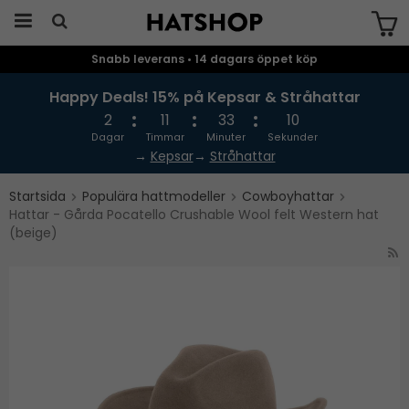
Snabb leverans • 14 dagars öppet köp
Produkten har blivit tillagd i varukorgen
Happy Deals! 15% på Kepsar & Stråhattar
2
11
33
10
Dagar
Timmar
Minuter
Sekunder
→
Kepsar
→
Stråhattar
Startsida
Populära hattmodeller
Cowboyhattar
Hattar - Gårda Pocatello Crushable Wool felt Western hat
(beige)