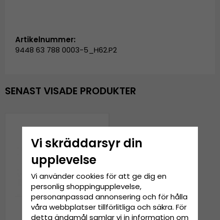
Artikelnummer:
9448 63 788 0003-5_H62.P2
SENAST VISADE PRODUKTER
Vi skräddarsyr din
upplevelse
Vi använder cookies för att ge dig en
personlig shoppingupplevelse,
personanpassad annonsering och för hålla
våra webbplatser tillförlitliga och säkra. För
detta ändamål samlar vi in information om