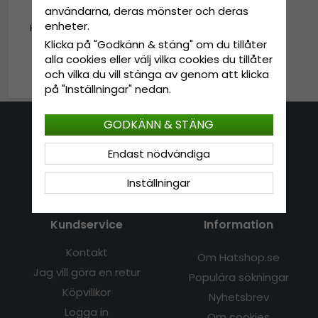
användarna, deras mönster och deras
enheter.
Hattar - Wegener Aprica
(beige)
Klicka på "Godkänn & stäng" om du tillåter
alla cookies eller välj vilka cookies du tillåter
189 kr
229 kr
och vilka du vill stänga av genom att klicka
på "Inställningar" nedan.
GODKÄNN & STÄNG
Kontakta oss
Endast nödvändiga
E-mail: info@hatshop.se
Inställningar
Tel: 031-320 22 00
Kundservice
Information
Kontakt
Om Hatshop.se
Jag vill göra en retur
Populära sökningar
Köpvillkor
Nyhetsbrev
Logga in
Om cookies