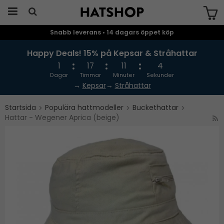
Snabb leverans • 14 dagars öppet köp
Produkten har blivit tillagd i varukorgen
Happy Deals! 15% på Kepsar & Stråhattar
1
17
11
3
Dagar
Timmar
Minuter
Sekunder
→
Kepsar
→
Stråhattar
Startsida
Populära hattmodeller
Buckethattar
Hattar - Wegener Aprica (beige)