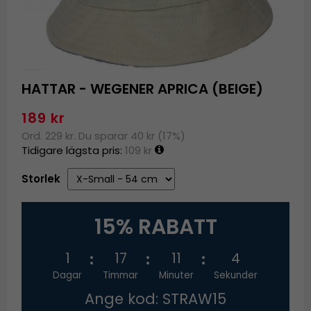
HATTAR - WEGENER APRICA (BEIGE)
189 kr
Ord. 229 kr. Du sparar 40 kr (17%)
Tidigare lägsta pris:
109 kr
Storlek
15% RABATT
1
17
11
3
Dagar
Timmar
Minuter
Sekunder
Ange kod: STRAW15