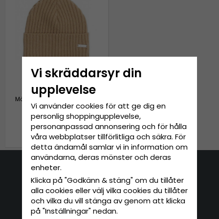
Vi skräddarsyr din
upplevelse
Mössor - Sätila Junior Avan
Vi använder cookies för att ge dig en
Recycled Wool Beanie
(beige)
personlig shoppingupplevelse,
personanpassad annonsering och för hålla
279 kr
349 kr
våra webbplatser tillförlitliga och säkra. För
detta ändamål samlar vi in information om
användarna, deras mönster och deras
enheter.
Kontakta oss
Klicka på "Godkänn & stäng" om du tillåter
alla cookies eller välj vilka cookies du tillåter
E-mail: info@hatshop.se
och vilka du vill stänga av genom att klicka
Tel: 031-320 22 00
på "Inställningar" nedan.