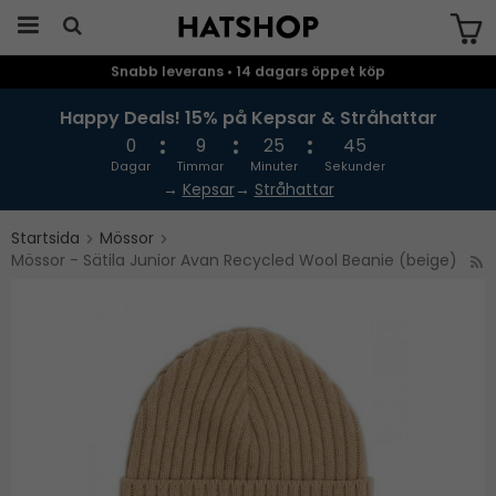
Snabb leverans • 14 dagars öppet köp
Produkten har blivit tillagd i varukorgen
Happy Deals! 15% på Kepsar & Stråhattar
0
9
25
44
Dagar
Timmar
Minuter
Sekunder
→
Kepsar
→
Stråhattar
Startsida
Mössor
Mössor - Sätila Junior Avan Recycled Wool Beanie (beige)