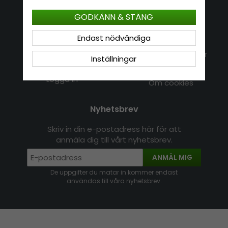
Kundservice
Information
GODKÄNN & STÄNG
Kontakt
Endast nödvändiga
Om Hatshop.se
Jag vill göra en retur
Populära sökningar
Inställningar
Köpvillkor
Nyhetsbrev
Logga in
Om cookies
Nyhetsbrev
Skriv in din e-postadress här för att
anmäla dig till vårt nyhetsbrev.
ANMÄL MIG
De uppgifter du matar in kommer endast
användas till våra nyhetsbrev.