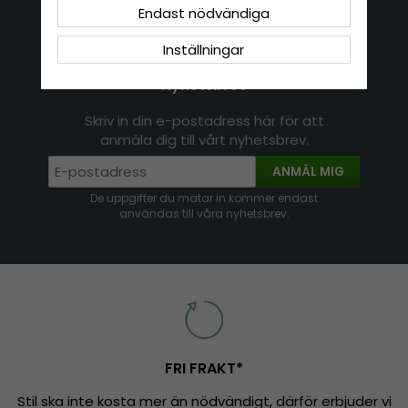
Köpvillkor
Nyhetsbrev
Endast nödvändiga
Logga in
Om cookies
Inställningar
Nyhetsbrev
Skriv in din e-postadress här för att
anmäla dig till vårt nyhetsbrev.
ANMÄL MIG
De uppgifter du matar in kommer endast
användas till våra nyhetsbrev.
FRI FRAKT*
Stil ska inte kosta mer än nödvändigt, därför erbjuder vi