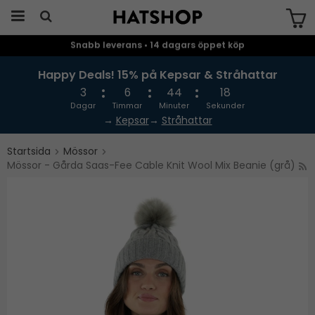
Snabb leverans • 14 dagars öppet köp
Produkten har blivit tillagd i varukorgen
Happy Deals! 15% på Kepsar & Stråhattar
3
6
44
18
Dagar
Timmar
Minuter
Sekunder
→
Kepsar
→
Stråhattar
Startsida
Mössor
Mössor - Gårda Saas-Fee Cable Knit Wool Mix Beanie (grå)