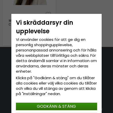
Vi skräddarsyr din
Mössor - Gårda Saas-Fee
Cable Knit Wool Mix Beanie
(grå)
upplevelse
399 kr
Vi använder cookies för att ge dig en
personlig shoppingupplevelse,
personanpassad annonsering och för hålla
våra webbplatser tillförlitliga och säkra. För
Kontakta oss
detta ändamål samlar vi in information om
användarna, deras mönster och deras
E-mail: info@hatshop.se
enheter.
Tel: 031-320 22 00
Klicka på "Godkänn & stäng" om du tillåter
alla cookies eller välj vilka cookies du tillåter
och vilka du vill stänga av genom att klicka
Kundservice
Information
på "Inställningar" nedan.
Kontakt
Om Hatshop.se
GODKÄNN & STÄNG
Jag vill göra en retur
Populära sökningar