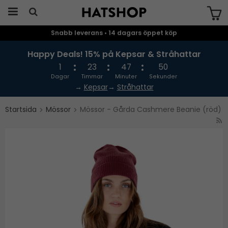
Snabb leverans • 14 dagars öppet köp
Produkten har blivit tillagd i varukorgen
Happy Deals! 15% på Kepsar & Stråhattar
1
23
47
50
Dagar
Timmar
Minuter
Sekunder
→
Kepsar
→
Stråhattar
Startsida
Mössor
Mössor - Gårda Cashmere Beanie (röd)