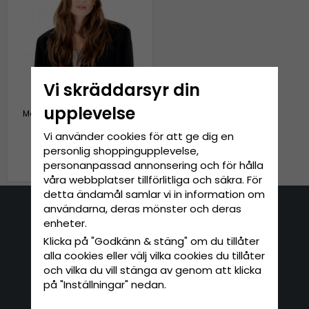
Vi skräddarsyr din
upplevelse
Mössor - Gårda Cashmere
Beanie (röd)
Vi använder cookies för att ge dig en
personlig shoppingupplevelse,
799 kr
personanpassad annonsering och för hålla
våra webbplatser tillförlitliga och säkra. För
detta ändamål samlar vi in information om
användarna, deras mönster och deras
Kontakta oss
enheter.
Klicka på "Godkänn & stäng" om du tillåter
E-mail: info@hatshop.se
alla cookies eller välj vilka cookies du tillåter
Tel: 031-320 22 00
och vilka du vill stänga av genom att klicka
på "Inställningar" nedan.
Kundservice
Information