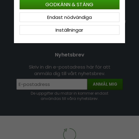
GODKÄNN & STÄNG
Kontakt
Om Hatshop.se
Endast nödvändiga
Jag vill göra en retur
Populära sökningar
Köpvillkor
Nyhetsbrev
Inställningar
Logga in
Om cookies
Nyhetsbrev
Skriv in din e-postadress här för att
anmäla dig till vårt nyhetsbrev.
ANMÄL MIG
De uppgifter du matar in kommer endast
användas till våra nyhetsbrev.