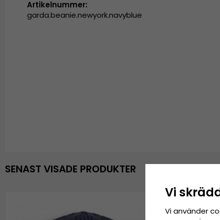
Artikelnummer:
garda.beanie.newyork.navyblue
SENAST VISADE PRODUKTER
Vi skräd
Vi använder co