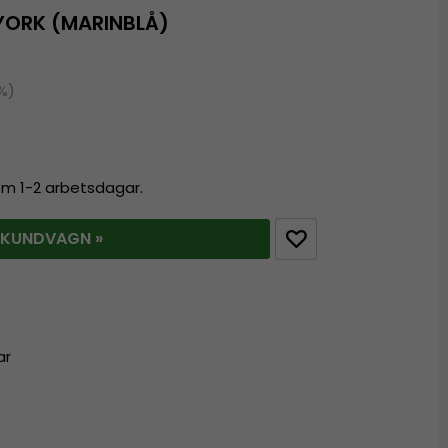
YORK (MARINBLÅ)
0%)
nom 1-2 arbetsdagar.
 KUNDVAGN »
ar