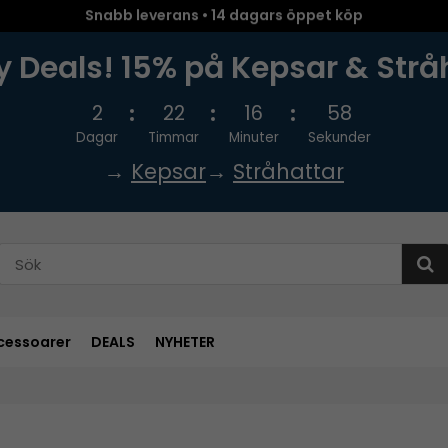
Snabb leverans • 14 dagars öppet köp
 Deals! 15% på Kepsar & Strå
2
22
16
57
Dagar
Timmar
Minuter
Sekunder
→
Kepsar
→
Stråhattar
cessoarer
DEALS
NYHETER