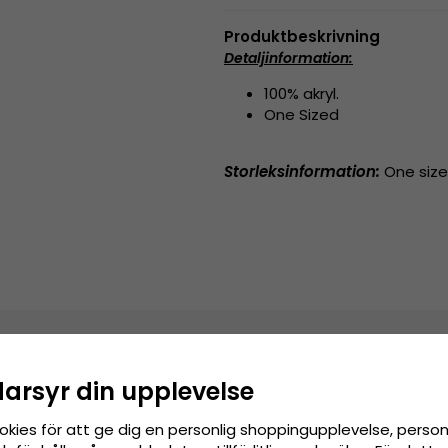
Produktbeskrivning
Detaljinformation:
100% akryl.
One Sized
Storleksinformation:
One size 
darsyr din upplevelse
okies för att ge dig en personlig shoppingupplevelse, pers