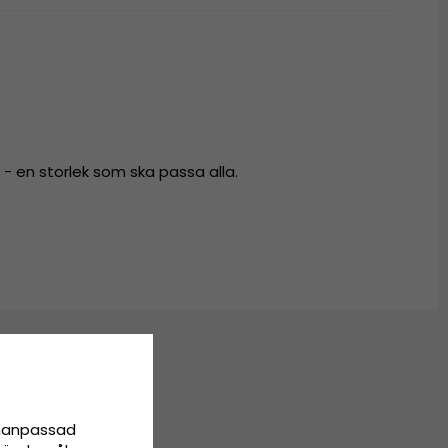
- en storlek som ska passa alla.
onanpassad