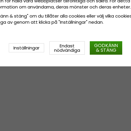
 för hålla våra webbplatser tillförlitliga och säkra. För det
nformation om användarna, deras mönster och deras enheter.
nn & stäng" om du tillåter alla cookies eller välj vilka cookies
tänga av genom att klicka på "Inställningar" nedan.
GODKÄNN
Endast
Inställningar
& STÄNG
nödvändiga