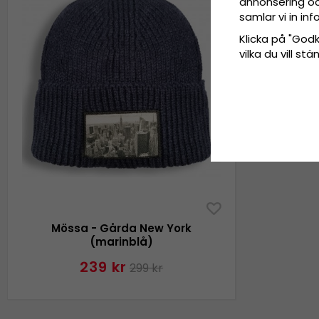
annonsering och
samlar vi in i
Klicka på "Godkä
vilka du vill s
Mössa - Gårda New York
(marinblå)
239 kr
299 kr